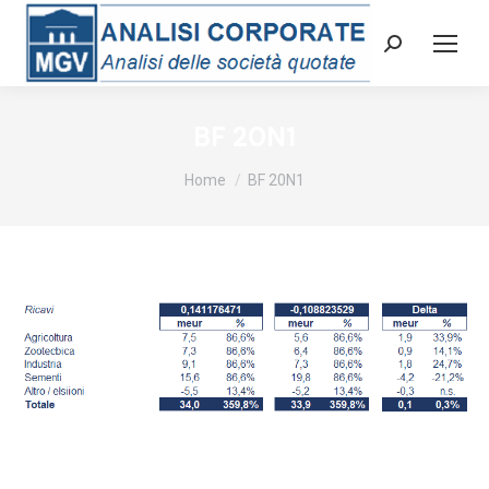
Cerca:
BF 20N1
Tu sei qui:
Home
BF 20N1