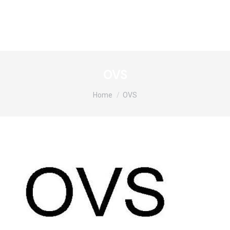
OVS
Tu sei qui:
Home
OVS