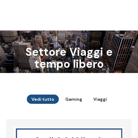
Settore Viaggi e
Tu sei qui:
tempo libero
Vedi tutto
Gaming
Viaggi