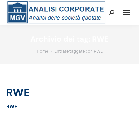
Cerca:
Archivio dei tag:
RWE
Tu sei qui:
Home
Entrate taggate con RWE
RWE
RWE