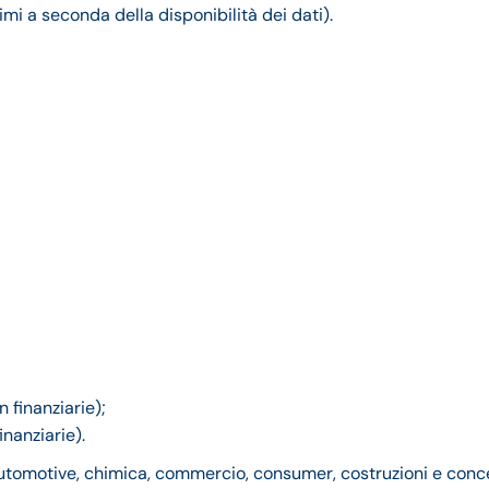
timi a seconda della disponibilità dei dati).
 finanziarie);
nanziarie).
 automotive, chimica, commercio, consumer, costruzioni e conc