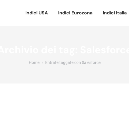
Indici USA
Indici Eurozona
Indici Italia
Archivio dei tag:
Salesforc
Tu sei qui:
Home
Entrate taggate con Salesforce