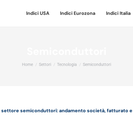
Indici USA
Indici Eurozona
Indici Italia
Semiconduttori
Tu sei qui:
Home
Settori
Tecnologia
Semiconduttori
 settore semiconduttori: andamento società, fatturato e 