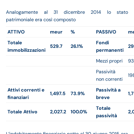
Analogamente al 31 dicembre 2014 lo stato
patrimoniale era così composto
ATTIVO
meur
%
PASSIVO
m
Totale
Fondi
529.7
26.1%
29
immobilizzazioni
permanenti
Mezzi propri
93
Passività
19
non correnti
Attivi correnti e
Passività a
1,497.5
73.9%
1,
finanziari
breve
Totale
Totale Attivo
2,027.2
100.0%
2,
passività
L’indebitamento finanziario netto al 30 giugno 2015 era