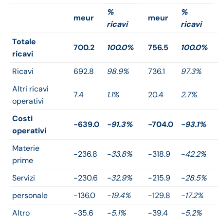
%
%
meur
meur
ricavi
ricavi
Totale
700.2
100.0%
756.5
100.0%
ricavi
Ricavi
692.8
98.9%
736.1
97.3%
Altri ricavi
7.4
1.1%
20.4
2.7%
operativi
Costi
-639.0
-91.3%
-704.0
-93.1%
operativi
Materie
-236.8
-33.8%
-318.9
-42.2%
prime
Servizi
-230.6
-32.9%
-215.9
-28.5%
personale
-136.0
-19.4%
-129.8
-17.2%
Altro
-35.6
-5.1%
-39.4
-5.2%