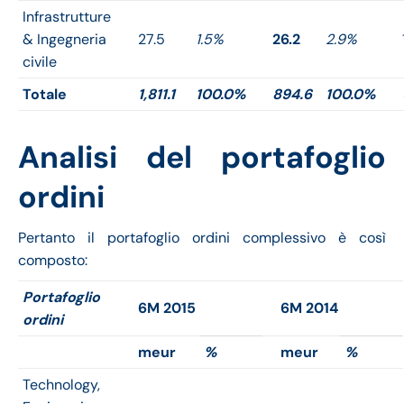
Infrastrutture
& Ingegneria
27.5
1.5%
26.2
2.9%
civile
Totale
1,811.1
100.0%
894.6
100.0%
Analisi del portafoglio
ordini
Pertanto il portafoglio ordini complessivo è così
composto:
Portafoglio
6M 2015
6M 2014
ordini
meur
%
meur
%
Technology,