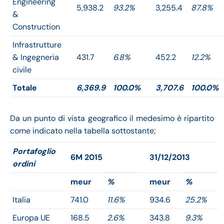
Engineering
5,938.2
93.2%
3,255.4
87.8%
&
Construction
Infrastrutture
& Ingegneria
431.7
6.8%
452.2
12.2%
civile
Totale
6,369.9
100.0%
3,707.6
100.0%
Da un punto di vista geografico il medesimo è ripartito
come indicato nella tabella sottostante;
Portafoglio
6M 2015
31/12/2013
ordini
meur
%
meur
%
Italia
741.0
11.6%
934.6
25.2%
Europa UE
168.5
2.6%
343.8
9.3%