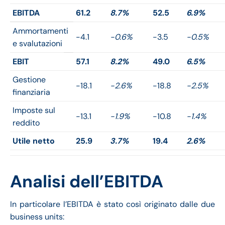
EBITDA
61.2
8.7%
52.5
6.9%
Ammortamenti
-4.1
-0.6%
-3.5
-0.5%
e svalutazioni
EBIT
57.1
8.2%
49.0
6.5%
Gestione
-18.1
-2.6%
-18.8
-2.5%
finanziaria
Imposte sul
-13.1
-1.9%
-10.8
-1.4%
reddito
Utile netto
25.9
3.7%
19.4
2.6%
Analisi dell’EBITDA
In particolare l’EBITDA è stato così originato dalle due
business units: