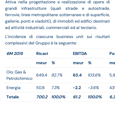
Attiva nella progettazione e realizzazione di opere di
grandi infrastrutture (quali strade e autostrade,
ferrovie, linee metropolitane sotterranee e di superficie,
gallerie, ponti e viadotti), di immobili ed edifici destinati
ad attività industriali, commerciali ed al terziario.
L’incidenza di ciascuna business unit sui risultati
complessivi del Gruppo è la seguente:
6M 2015
Ricavi
EBITDA
Po
meur
%
meur
%
me
Oio, Gas &
649.4
92.7%
63.4
103.6%
5,
Petrolchimico
Energia
50.8
7.3%
-2.2
-3.6%
431
Totale
700.2
100.0%
61.2
100.0%
6,