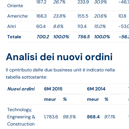
187.2
26.7%
233.9
30.9%
-46.
Oriente
Americhe
166.3
23.8%
155.5
20.6%
10.8
Altri
60.4
8.6%
113.4
15.0%
-53.
Totale
700.2
100.0%
756.5
100.0%
-56.
Analisi dei nuovi ordini
Il cpntributo delle due business unit è indicato nella
tabella sottostante:
Nuovi ordini
6M 2015
6M 2014
meur
%
meur
%
Technology,
Engneering &
1,783.6
98.5%
868.4
97.1%
Construction