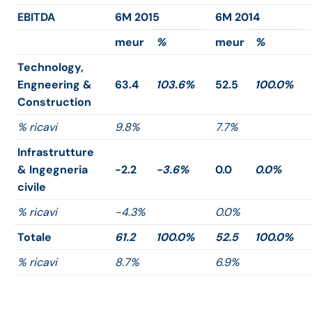
EBITDA
6M 2015
6M 2014
meur
%
meur
%
Technology,
Engneering &
63.4
103.6%
52.5
100.0%
Construction
% ricavi
9.8%
7.7%
Infrastrutture
& Ingegneria
-2.2
-3.6%
0.0
0.0%
civile
% ricavi
-4.3%
0.0%
Totale
61.2
100.0%
52.5
100.0%
% ricavi
8.7%
6.9%