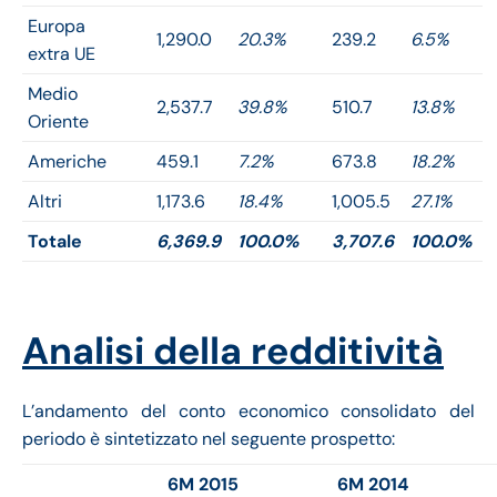
Europa
1,290.0
20.3%
239.2
6.5%
extra UE
Medio
2,537.7
39.8%
510.7
13.8%
Oriente
Americhe
459.1
7.2%
673.8
18.2%
Altri
1,173.6
18.4%
1,005.5
27.1%
Totale
6,369.9
100.0%
3,707.6
100.0%
Analisi della redditività
L’andamento del conto economico consolidato del
periodo è sintetizzato nel seguente prospetto:
6M 2015
6M 2014