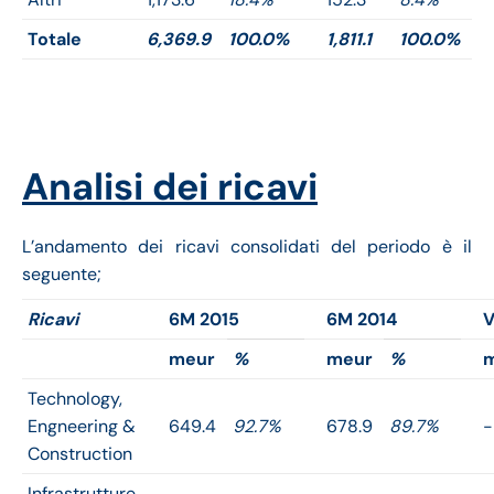
Totale
6,369.9
100.0%
1,811.1
100.0%
Analisi dei ricavi
L’andamento dei ricavi consolidati del periodo è il
seguente;
Ricavi
6M 2015
6M 2014
V
meur
%
meur
%
Technology,
Engneering &
649.4
92.7%
678.9
89.7%
-
Construction
Infrastrutture