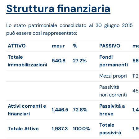
Struttura finanziaria
Lo stato patrimoniale consolidato al 30 giugno 2015
può essere così rappresentato:
ATTIVO
meur
%
PASSIVO
me
Totale
Fondi
540.8
27.2%
56
immobilizzazioni
permanenti
Mezzi propri
112
Passività
45
non correnti
Attivi correnti e
Passività a
1,446.5
72.8%
1,4
finanziari
breve
Totale
Totale Attivo
1,987.3
100.0%
1,
passività