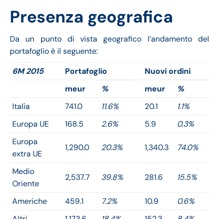
Presenza geografica
Da un punto di vista geografico l’andamento del
portafoglio è il seguente:
6M 2015
Portafoglio
Nuovi ordini
meur
%
meur
%
Italia
741.0
11.6%
20.1
1.1%
Europa UE
168.5
2.6%
5.9
0.3%
Europa
1,290.0
20.3%
1,340.3
74.0%
extra UE
Medio
2,537.7
39.8%
281.6
15.5%
Oriente
Americhe
459.1
7.2%
10.9
0.6%
Altri
1,173.6
18.4%
152.3
8.4%