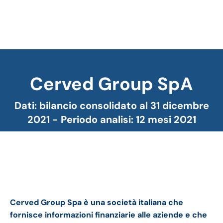
Cerved Group SpA
Tu sei qui:
Dati: bilancio consolidato al 31 dicembre
2021 - Periodo analisi: 12 mesi 2021
Cerved bilancio 2021: andamento del fatturato e
della trimestrale
Cerved Group Spa è una società italiana che
fornisce informazioni finanziarie alle aziende e che