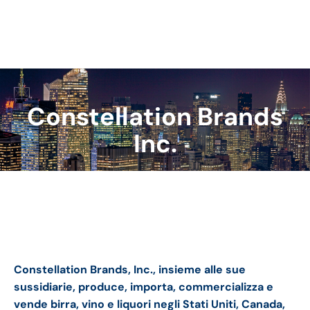
Constellation Brands
Tu sei qui:
Inc.
Constellation Brands bilancio 2023: andamento
fatturato e trimestrale
Constellation Brands, Inc., insieme alle sue
sussidiarie, produce, importa, commercializza e
vende birra, vino e liquori negli Stati Uniti, Canada,