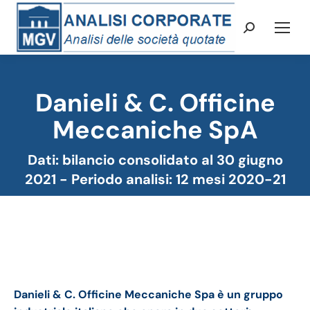
Cerca:
Danieli & C. Officine
Meccaniche SpA
Tu sei qui:
Dati: bilancio consolidato al 30 giugno
2021 - Periodo analisi: 12 mesi 2020-21
Danieli bilancio 2021: andamento del fatturato e
della trimestrale
Danieli & C. Officine Meccaniche Spa è un gruppo