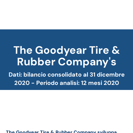
The Goodyear Tire &
Rubber Company's
Tu sei qui:
Dati: bilancio consolidato al 31 dicembre
2020 - Periodo analisi: 12 mesi 2020
Goodyear bilancio 2020: andamento del fatturato e
della trimestrale
The Goodyear Tire & Rubber Company sviluppa,