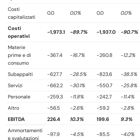
Costi
0.0
0.0%
0.0
0.0%
capitalizzati
Costi
-1,973.1
-89.7%
-1,937.0
-90.7%
operativi
Materie
prime e di
-367.4
-16.7%
-260.8
-12.2%
consumo
Subappalti
-627.7
-28.5%
-823.6
-38.5%
Servizi
-662.2
-30.1%
-550.7
-25.8%
Personale
-259.3
-11.8%
-242.7
-11.4%
Altro
-56.5
-2.6%
-59.2
-2.8%
EBITDA
226.4
10.3%
199.6
9.3%
Ammortamenti
-97.9
-4.5%
-85.5
-4.0%
e svalutazioni