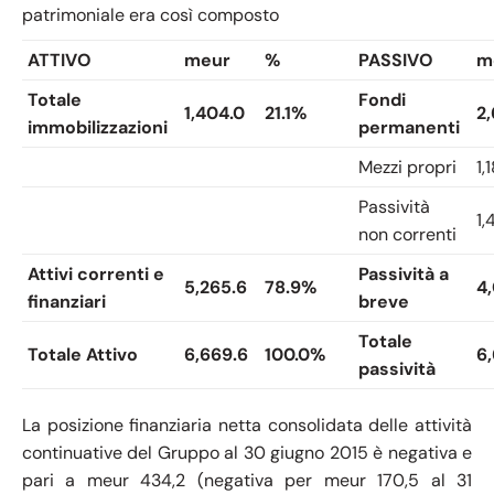
patrimoniale era così composto
ATTIVO
meur
%
PASSIVO
m
Totale
Fondi
1,404.0
21.1%
2
immobilizzazioni
permanenti
Mezzi propri
1,
Passività
1,
non correnti
Attivi correnti e
Passività a
5,265.6
78.9%
4,
finanziari
breve
Totale
Totale Attivo
6,669.6
100.0%
6
passività
La posizione finanziaria netta consolidata delle attività
continuative del Gruppo al 30 giugno 2015 è negativa e
pari a meur 434,2 (negativa per meur 170,5 al 31