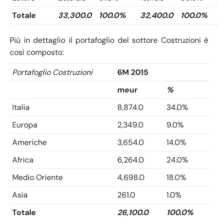
Totale
33,300.0
100.0%
32,400.0
100.0%
Più in dettaglio il portafoglio del sottore Costruzioni è
così composto:
Portafoglio Costruzioni
6M 2015
meur
%
Italia
8,874.0
34.0%
Europa
2,349.0
9.0%
Americhe
3,654.0
14.0%
Africa
6,264.0
24.0%
Medio Oriente
4,698.0
18.0%
Asia
261.0
1.0%
Totale
26,100.0
100.0%