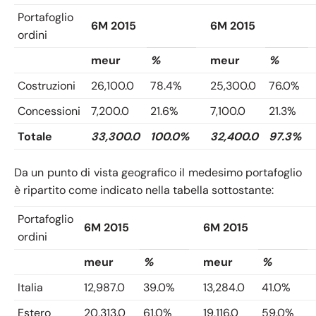
Portafoglio
6M 2015
6M 2015
ordini
meur
%
meur
%
Costruzioni
26,100.0
78.4%
25,300.0
76.0%
Concessioni
7,200.0
21.6%
7,100.0
21.3%
Totale
33,300.0
100.0%
32,400.0
97.3%
Da un punto di vista geografico il medesimo portafoglio
è ripartito come indicato nella tabella sottostante:
Portafoglio
6M 2015
6M 2015
ordini
meur
%
meur
%
Italia
12,987.0
39.0%
13,284.0
41.0%
Estero
20,313.0
61.0%
19,116.0
59.0%