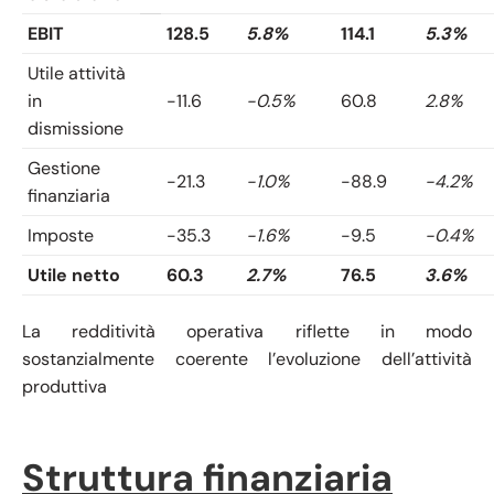
EBIT
128.5
5.8%
114.1
5.3%
Utile attività
in
-11.6
-0.5%
60.8
2.8%
dismissione
Gestione
-21.3
-1.0%
-88.9
-4.2%
finanziaria
Imposte
-35.3
-1.6%
-9.5
-0.4%
Utile netto
60.3
2.7%
76.5
3.6%
La redditività operativa riflette in modo
sostanzialmente coerente l’evoluzione dell’attività
produttiva
Struttura finanziaria