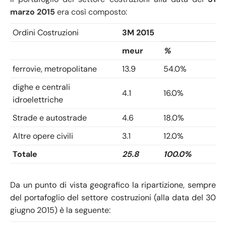
marzo 2015
era così composto:
Ordini Costruzioni
3M 2015
meur
%
ferrovie, metropolitane
13.9
54.0%
dighe e centrali
4.1
16.0%
idroelettriche
Strade e autostrade
4.6
18.0%
Altre opere civili
3.1
12.0%
Totale
25.8
100.0%
Da un punto di vista geografico la ripartizione, sempre
del portafoglio del settore costruzioni (alla data del 30
giugno 2015) è la seguente: