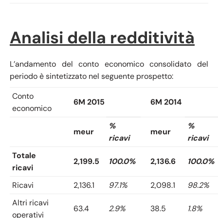
Analisi della redditività
L’andamento del conto economico consolidato del
periodo è sintetizzato nel seguente prospetto:
Conto
6M 2015
6M 2014
economico
%
%
meur
meur
ricavi
ricavi
Totale
2,199.5
100.0%
2,136.6
100.0%
ricavi
Ricavi
2,136.1
97.1%
2,098.1
98.2%
Altri ricavi
63.4
2.9%
38.5
1.8%
operativi