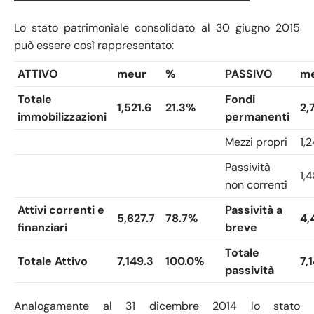
Lo stato patrimoniale consolidato al 30 giugno 2015
può essere così rappresentato:
ATTIVO
meur
%
PASSIVO
m
Totale
Fondi
1,521.6
21.3%
2,
immobilizzazioni
permanenti
Mezzi propri
1,
Passività
1,
non correnti
Attivi correnti e
Passività a
5,627.7
78.7%
4,
finanziari
breve
Totale
Totale Attivo
7,149.3
100.0%
7,
passività
Analogamente al 31 dicembre 2014 lo stato