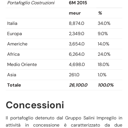
Portafoglio Costruzioni
6M 2015
meur
%
Italia
8,874.0
34.0%
Europa
2,349.0
9.0%
Americhe
3,654.0
14.0%
Africa
6,264.0
24.0%
Medio Oriente
4,698.0
18.0%
Asia
261.0
1.0%
Totale
26,100.0
100.0%
Concessioni
Il portafoglio detenuto dal Gruppo Salini Impregilo in
attività in concessione è caratterizzato da due