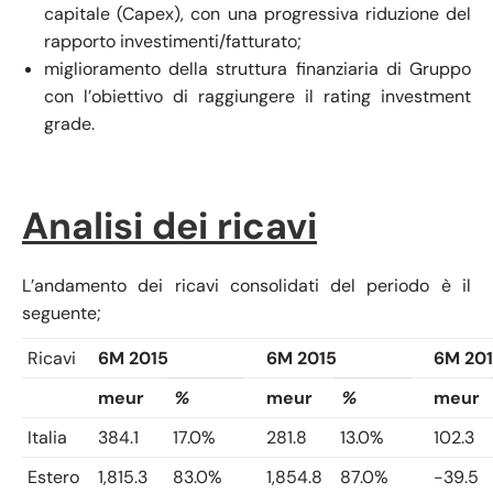
capitale (Capex), con una progressiva riduzione del
rapporto investimenti/fatturato;
miglioramento della struttura finanziaria di Gruppo
con l’obiettivo di raggiungere il rating investment
grade.
Analisi dei ricavi
L’andamento dei ricavi consolidati del periodo è il
seguente;
Ricavi
6M 2015
6M 2015
6M 20
meur
%
meur
%
meur
Italia
384.1
17.0%
281.8
13.0%
102.3
Estero
1,815.3
83.0%
1,854.8
87.0%
-39.5