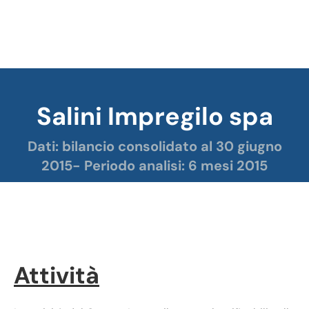
Salini Impregilo spa
Tu sei qui:
Dati: bilancio consolidato al 30 giugno
2015- Periodo analisi: 6 mesi 2015
Salini Impregilo analisi dati bilancio semestrale
Attività