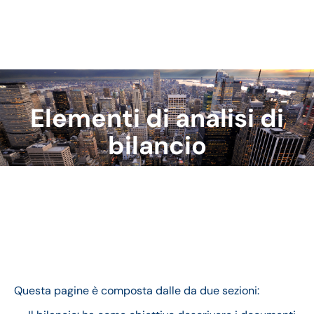
Elementi di analisi di
Tu sei qui:
bilancio
Analisi finanziaria e di bilancio: elementi e termini
principali
Questa pagine è composta dalle da due sezioni: