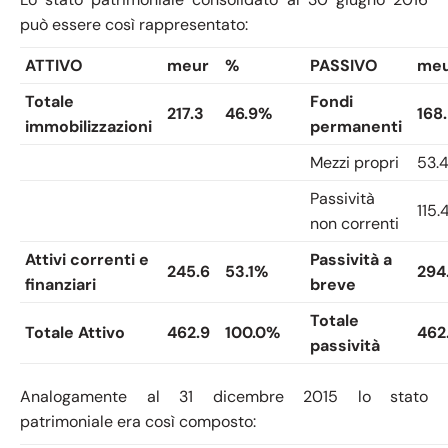
può essere così rappresentato:
ATTIVO
meur
%
PASSIVO
me
Totale
Fondi
217.3
46.9%
168
immobilizzazioni
permanenti
Mezzi propri
53.
Passività
115.
non correnti
Attivi correnti e
Passività a
245.6
53.1%
294.
finanziari
breve
Totale
Totale Attivo
462.9
100.0%
462
passività
Analogamente al 31 dicembre 2015 lo stato
patrimoniale era così composto: