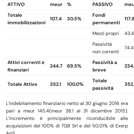
ATTIVO
meur
%
PASSIVO
meu
Totale
Fondi
107.4
30.5%
117.
immobilizzazioni
permanenti
Mezzi propri
43.4
Passività
74.4
non correnti
Attivi correnti e
Passività a
244.7
69.5%
234
finanziari
breve
Totale
Totale Attivo
352.1
100.0%
352.
passività
L’indebitamento finanziario netto al 30 giugno 2016 era
pari a meur 145.4(meur 38.1 al 31 dicembre 2015).
L’incremento è principalmente riconducibile alle
acquisizioni del 100% di TGB Srl e del 50,01% di Exerp
ApS.