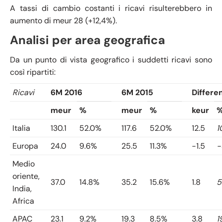
A tassi di cambio costanti i ricavi risulterebbero in
aumento di meur 28 (+12,4%).
Analisi per area geografica
Da un punto di vista geografico i suddetti ricavi sono
così ripartiti:
Ricavi
6M 2016
6M 2015
Differe
meur
%
meur
%
keur
Italia
130.1
52.0%
117.6
52.0%
12.5
1
Europa
24.0
9.6%
25.5
11.3%
-1.5
-
Medio
oriente,
37.0
14.8%
35.2
15.6%
1.8
5
India,
Africa
APAC
23.1
9.2%
19.3
8.5%
3.8
1