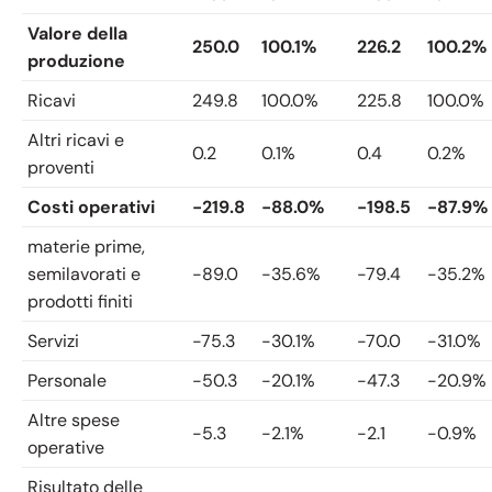
Valore della
250.0
100.1%
226.2
100.2%
produzione
Ricavi
249.8
100.0%
225.8
100.0%
Altri ricavi e
0.2
0.1%
0.4
0.2%
proventi
Costi operativi
-219.8
-88.0%
-198.5
-87.9%
materie prime,
semilavorati e
-89.0
-35.6%
-79.4
-35.2%
prodotti finiti
Servizi
-75.3
-30.1%
-70.0
-31.0%
Personale
-50.3
-20.1%
-47.3
-20.9%
Altre spese
-5.3
-2.1%
-2.1
-0.9%
operative
Risultato delle