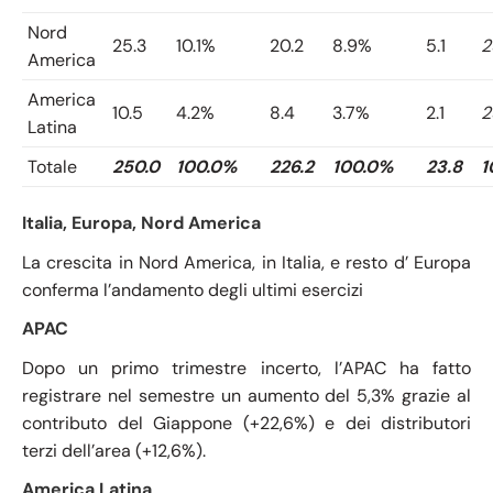
Nord
25.3
10.1%
20.2
8.9%
5.1
2
America
America
10.5
4.2%
8.4
3.7%
2.1
2
Latina
Totale
250.0
100.0%
226.2
100.0%
23.8
1
Italia, Europa, Nord America
La crescita in Nord America, in Italia, e resto d’ Europa
conferma l’andamento degli ultimi esercizi
APAC
Dopo un primo trimestre incerto, l’APAC ha fatto
registrare nel semestre un aumento del 5,3% grazie al
contributo del Giappone (+22,6%) e dei distributori
terzi dell’area (+12,6%).
America Latina