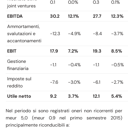
0.1
0.0%
0.3
0.1%
joint ventures
EBITDA
30.2
12.1%
27.7
12.3%
Ammortamenti,
svalutazioni e
-12.3
-4.9%
-8.4
-3.7%
accantonamenti
EBIT
17.9
7.2%
19.3
8.5%
Gestione
-1.1
-0.4%
-1.1
-0.5%
finanziaria
Imposte sul
-7.6
-3.0%
-6.1
-2.7%
reddito
Utile netto
9.2
3.7%
12.1
5.4%
Nel periodo si sono registrati oneri non ricorrenti per
meur 5,0 (meur 0.9 nel primo semestre 2015)
principalmente riconducibili a: