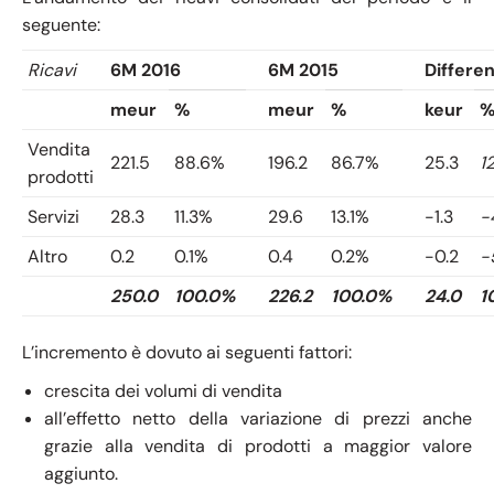
seguente:
Ricavi
6M 2016
6M 2015
Differe
meur
%
meur
%
keur
Vendita
221.5
88.6%
196.2
86.7%
25.3
1
prodotti
Servizi
28.3
11.3%
29.6
13.1%
-1.3
-
Altro
0.2
0.1%
0.4
0.2%
-0.2
-
250.0
100.0%
226.2
100.0%
24.0
1
L’incremento è dovuto ai seguenti fattori:
crescita dei volumi di vendita
all’effetto netto della variazione di prezzi anche
grazie alla vendita di prodotti a maggior valore
aggiunto.