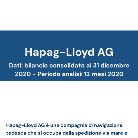
Hapag-Lloyd AG
Tu sei qui:
Dati: bilancio consolidato al 31 dicembre
2020 - Periodo analisi: 12 mesi 2020
Hapag-Lloyd bilancio 2020: andamento del
fatturato e della trimestrale
Hapag-Lloyd AG è una compagnia di navigazione
tedesca che
si occupa della spedizione via mare
e