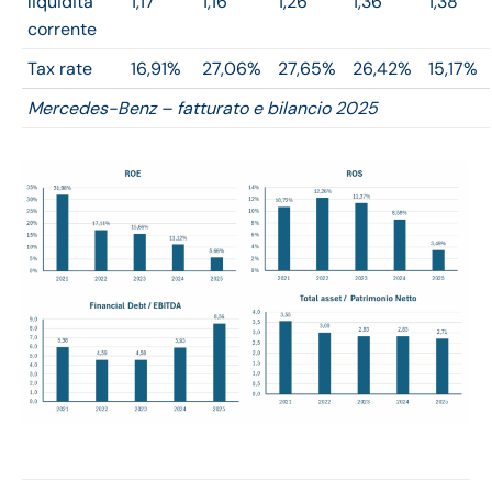
liquidità
1,17
1,16
1,26
1,36
1,38
corrente
Tax rate
16,91%
27,06%
27,65%
26,42%
15,17%
Mercedes-Benz – fatturato e bilancio 2025