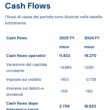
Cash Flows
I flussi di cassa del periodo sono illustrati nella tabella
sottostante:
Cash flows
2025 FY
2024 FY
meur
meur
Cash flows operativi
11.832
19.270
Variazione del capitale
-6.984
1.590
circolante
Imposte sul reddito
-953
-3.738
Interessi sul debito e
-159
-190
dividendi
Cash flows dopo
3.736
16.932
interessi e tasse