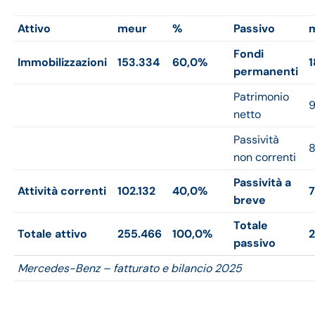
Attivo
meur
%
Passivo
Fondi
Immobilizzazioni
153.334
60,0%
1
permanenti
Patrimonio
9
netto
Passività
8
non correnti
Passività a
Attività correnti
102.132
40,0%
7
breve
Totale
Totale attivo
255.466
100,0%
2
passivo
Mercedes-Benz – fatturato e bilancio 2025