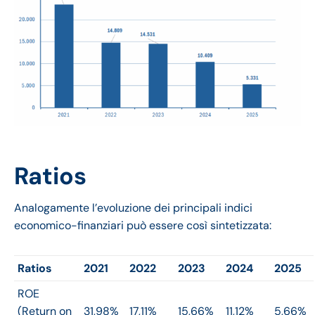
Ratios
Analogamente l’evoluzione dei principali indici
economico-finanziari può essere così sintetizzata:
Ratios
2021
2022
2023
2024
2025
ROE
(Return on
31,98%
17,11%
15,66%
11,12%
5,66%