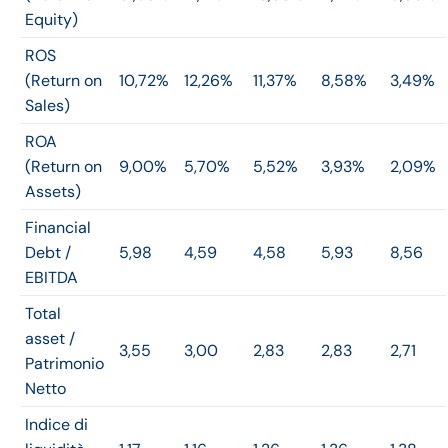
Equity)
ROS
(Return on
10,72%
12,26%
11,37%
8,58%
3,49%
Sales)
ROA
(Return on
9,00%
5,70%
5,52%
3,93%
2,09%
Assets)
Financial
Debt /
5,98
4,59
4,58
5,93
8,56
EBITDA
Total
asset /
3,55
3,00
2,83
2,83
2,71
Patrimonio
Netto
Indice di