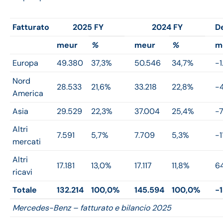
Fatturato
2025 FY
2024 FY
D
meur
%
meur
%
m
Europa
49.380
37,3%
50.546
34,7%
-1
Nord
28.533
21,6%
33.218
22,8%
-
America
Asia
29.529
22,3%
37.004
25,4%
-7
Altri
7.591
5,7%
7.709
5,3%
-1
mercati
Altri
17.181
13,0%
17.117
11,8%
6
ricavi
Totale
132.214
100,0%
145.594
100,0%
-
Mercedes-Benz – fatturato e bilancio 2025