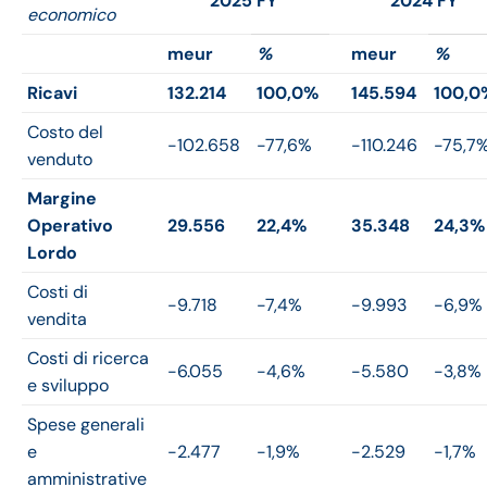
2025 FY
2024 FY
economico
meur
%
meur
%
Ricavi
132.214
100,0%
145.594
100,0
Costo del
-102.658
-77,6%
-110.246
-75,7
venduto
Margine
Operativo
29.556
22,4%
35.348
24,3%
Lordo
Costi di
-9.718
-7,4%
-9.993
-6,9%
vendita
Costi di ricerca
-6.055
-4,6%
-5.580
-3,8%
e sviluppo
Spese generali
e
-2.477
-1,9%
-2.529
-1,7%
amministrative