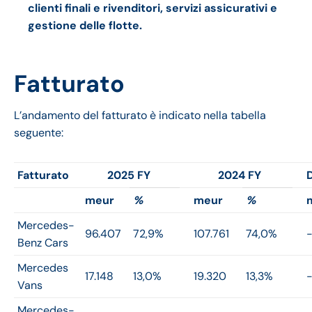
clienti finali e rivenditori, servizi assicurativi e
gestione delle flotte.
Fatturato
L’andamento del fatturato è indicato nella tabella
seguente:
Fatturato
2025 FY
2024 FY
meur
%
meur
%
Mercedes-
96.407
72,9%
107.761
74,0%
-
Benz Cars
Mercedes
17.148
13,0%
19.320
13,3%
-
Vans
Mercedes-