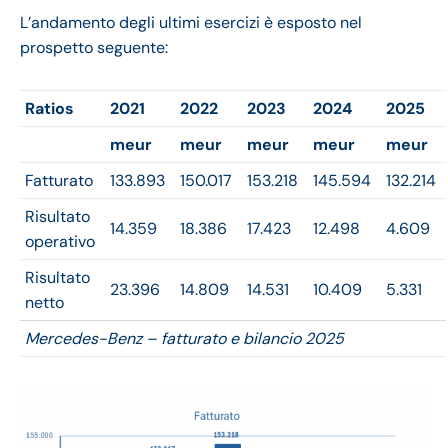
L’andamento degli ultimi esercizi è esposto nel
prospetto seguente:
Ratios
2021
2022
2023
2024
2025
meur
meur
meur
meur
meur
Fatturato
133.893
150.017
153.218
145.594
132.214
Risultato
14.359
18.386
17.423
12.498
4.609
operativo
Risultato
23.396
14.809
14.531
10.409
5.331
netto
Mercedes-Benz – fatturato e bilancio 2025