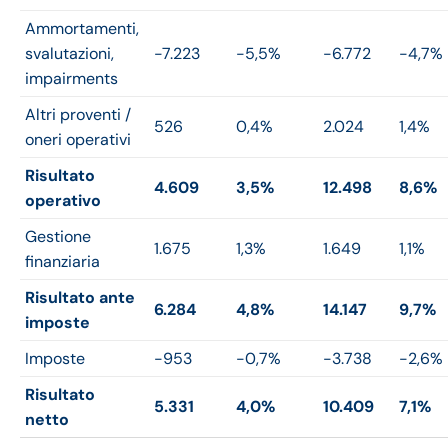
Ammortamenti,
svalutazioni,
-7.223
-5,5%
-6.772
-4,7%
impairments
Altri proventi /
526
0,4%
2.024
1,4%
oneri operativi
Risultato
4.609
3,5%
12.498
8,6%
operativo
Gestione
1.675
1,3%
1.649
1,1%
finanziaria
Risultato ante
6.284
4,8%
14.147
9,7%
imposte
Imposte
-953
-0,7%
-3.738
-2,6%
Risultato
5.331
4,0%
10.409
7,1%
netto