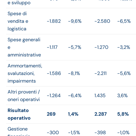
e sviluppo
Spese di
vendita e
-1.882
-9,6%
-2.580
-6,5%
logistica
Spese generali
e
-1.117
-5,7%
-1.270
-3,2%
amministrative
Ammortamenti,
svalutazioni,
-1.586
-8,1%
-2.211
-5,6%
impairments
Altri proventi /
-1.264
-6,4%
1.435
3,6%
oneri operativi
Risultato
269
1,4%
2.287
5,8%
operativo
Gestione
-300
-1,5%
-398
-1,0%