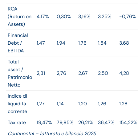
ROA
(Return on
4,17%
0,30%
3,16%
3,25%
-0,76%
Assets)
Financial
Debt /
1,47
1,94
1,76
1,54
3,68
EBITDA
Total
asset /
2,81
2,76
2,67
2,50
4,28
Patrimonio
Netto
Indice di
liquidità
1,27
1,14
1,20
1,26
1,28
corrente
Tax rate
19,47%
79,85%
26,21%
36,47%
154,22%
Continental – fatturato e bilancio 2025