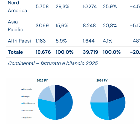
Nord
5.758
29,3%
10.274
25,9%
-4.5
America
Asia
3.069
15,6%
8.248
20,8%
-5.1
Pacific
Altri Paesi
1.163
5,9%
1.644
4,1%
-48
Totale
19.676
100,0%
39.719
100,0%
-20
Continental – fatturato e bilancio 2025