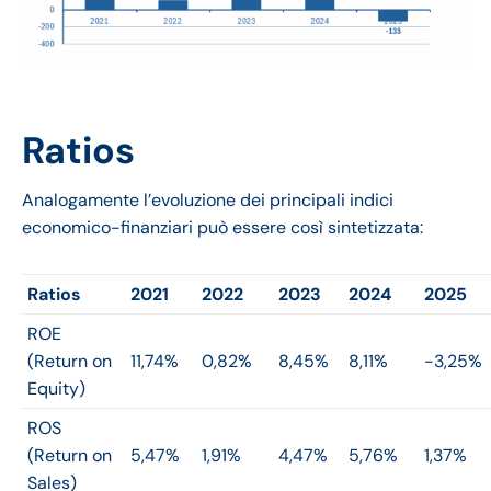
Ratios
Analogamente l’evoluzione dei principali indici
economico-finanziari può essere così sintetizzata:
Ratios
2021
2022
2023
2024
2025
ROE
(Return on
11,74%
0,82%
8,45%
8,11%
-3,25%
Equity)
ROS
(Return on
5,47%
1,91%
4,47%
5,76%
1,37%
Sales)