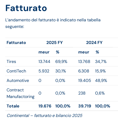
Fatturato
L’andamento del fatturato è indicato nella tabella
seguente:
Fatturato
2025 FY
2024 FY
meur
%
meur
%
Tires
13.744
69,9%
13.768
34,7%
ContiTech
5.932
30,1%
6.308
15,9%
Automotive
0
0,0%
19.405
48,9%
Contract
0
0,0%
238
0,6%
Manufactoring
Totale
19.676
100,0%
39.719
100,0%
Continental – fatturato e bilancio 2025