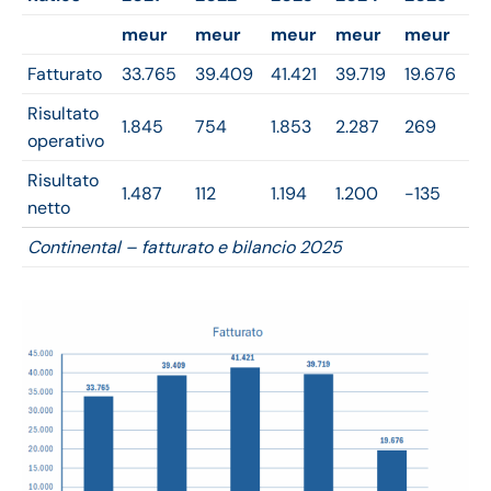
meur
meur
meur
meur
meur
Fatturato
33.765
39.409
41.421
39.719
19.676
Risultato
1.845
754
1.853
2.287
269
operativo
Risultato
1.487
112
1.194
1.200
-135
netto
Continental – fatturato e bilancio 2025