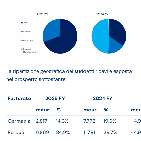
La ripartizione geografica dei suddetti ricavi è esposta
nel prospetto sottostante:
Fatturato
2025 FY
2024 FY
meur
%
meur
%
meu
Germania
2.817
14,3%
7.772
19,6%
-4.
Europa
6.869
34,9%
11.781
29,7%
-4.9