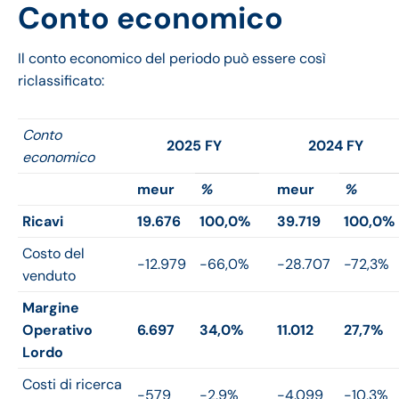
Conto economico
Il conto economico del periodo può essere così
riclassificato:
Conto
2025 FY
2024 FY
economico
meur
%
meur
%
Ricavi
19.676
100,0%
39.719
100,0%
Costo del
-12.979
-66,0%
-28.707
-72,3%
venduto
Margine
Operativo
6.697
34,0%
11.012
27,7%
Lordo
Costi di ricerca
-579
-2,9%
-4.099
-10,3%