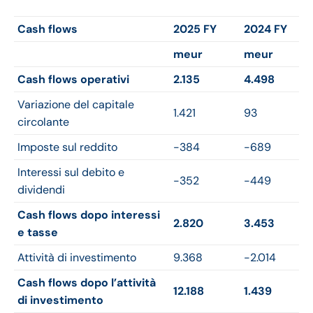
Cash flows
2025 FY
2024 FY
meur
meur
Cash flows operativi
2.135
4.498
Variazione del capitale
1.421
93
circolante
Imposte sul reddito
-384
-689
Interessi sul debito e
-352
-449
dividendi
Cash flows dopo interessi
2.820
3.453
e tasse
Attività di investimento
9.368
-2.014
Cash flows dopo l’attività
12.188
1.439
di investimento