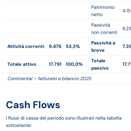
Patrimonio
4.1
netto
Passività
6.2
non correnti
Passività a
Attività correnti
9.476
53,3%
7.3
breve
Totale
Totale attivo
17.791
100,0%
17.7
passivo
Continental – fatturato e bilancio 2025
Cash Flows
I flussi di cassa del periodo sono illustrati nella tabella
sottostante: