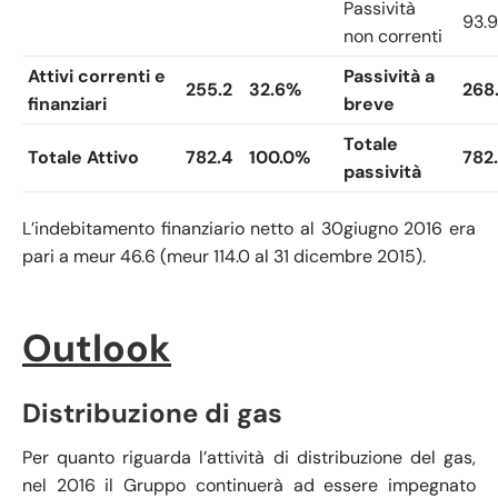
Passività
93.9
non correnti
Attivi correnti e
Passività a
255.2
32.6%
268
finanziari
breve
Totale
Totale Attivo
782.4
100.0%
782
passività
L’indebitamento finanziario netto al 30giugno 2016 era
pari a meur 46.6 (meur 114.0 al 31 dicembre 2015).
Outlook
Distribuzione di gas
Per quanto riguarda l’attività di distribuzione del gas,
nel 2016 il Gruppo continuerà ad essere impegnato