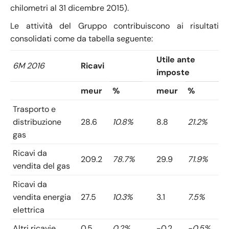
chilometri al 31 dicembre 2015).
Le attività del Gruppo contribuiscono ai risultati
consolidati come da tabella seguente:
Utile ante
6M 2016
Ricavi
imposte
meur
%
meur
%
Trasporto e
distribuzione
28.6
10.8%
8.8
21.2%
gas
Ricavi da
209.2
78.7%
29.9
71.9%
vendita del gas
Ricavi da
vendita energia
27.5
10.3%
3.1
7.5%
elettrica
Altri ricavie
0.5
0.2%
-0.2
-0.5%