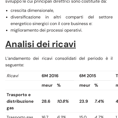
sviluppo le cui principali direttrici sono costituite da:
crescita dimensionale,
diversificazione in altri comparti del settore
energetico sinergici con il core business e:
miglioramento dei processi operativi.
Analisi dei ricavi
L’andamento dei ricavi consolidati del periodo è il
seguente:
Ricavi
6M 2016
6M 2015
T
meur
%
meur
%
Trasporto e
distribuzione
28.6
10.8%
23.9
7.4%
4
gas
Trasporto gas
16.7
6.3%
15.0
4.7%
1