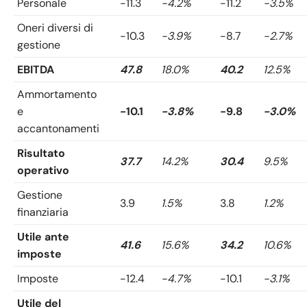
Personale
-11.3
-4.2%
-11.2
-3.5%
Oneri diversi di
-10.3
-3.9%
-8.7
-2.7%
gestione
EBITDA
47.8
18.0%
40.2
12.5%
Ammortamento
e
-10.1
-3.8%
-9.8
-3.0%
accantonamenti
Risultato
37.7
14.2%
30.4
9.5%
operativo
Gestione
3.9
1.5%
3.8
1.2%
finanziaria
Utile ante
41.6
15.6%
34.2
10.6%
imposte
Imposte
-12.4
-4.7%
-10.1
-3.1%
Utile del