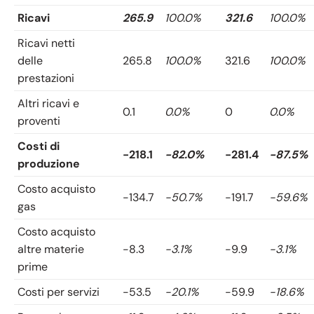
Ricavi
265.9
100.0%
321.6
100.0%
Ricavi netti
delle
265.8
100.0%
321.6
100.0%
prestazioni
Altri ricavi e
0.1
0.0%
0
0.0%
proventi
Costi di
-218.1
-82.0%
-281.4
-87.5%
produzione
Costo acquisto
-134.7
-50.7%
-191.7
-59.6%
gas
Costo acquisto
altre materie
-8.3
-3.1%
-9.9
-3.1%
prime
Costi per servizi
-53.5
-20.1%
-59.9
-18.6%