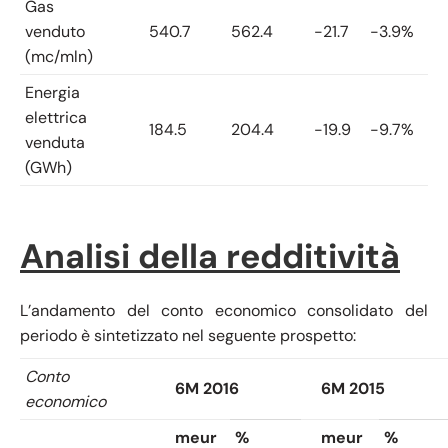
Gas
venduto
540.7
562.4
-21.7
-3.9%
(mc/mln)
Energia
elettrica
184.5
204.4
-19.9
-9.7%
venduta
(GWh)
Analisi della redditività
L’andamento del conto economico consolidato del
periodo è sintetizzato nel seguente prospetto:
Conto
6M 2016
6M 2015
economico
meur
%
meur
%