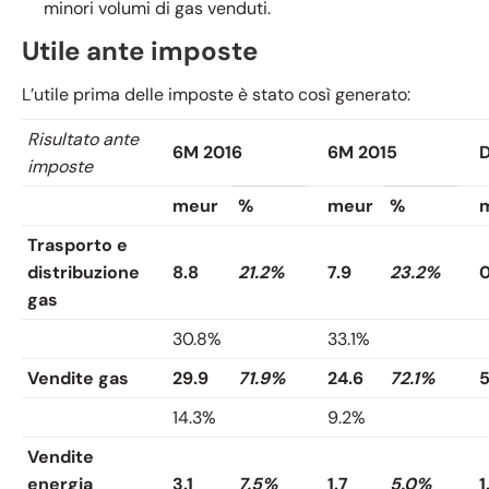
minori volumi di gas venduti.
Utile ante imposte
L’utile prima delle imposte è stato così generato:
Risultato ante
6M 2016
6M 2015
D
imposte
meur
%
meur
%
Trasporto e
distribuzione
8.8
21.2%
7.9
23.2%
0
gas
30.8%
33.1%
Vendite gas
29.9
71.9%
24.6
72.1%
5
14.3%
9.2%
Vendite
energia
3.1
7.5%
1.7
5.0%
1