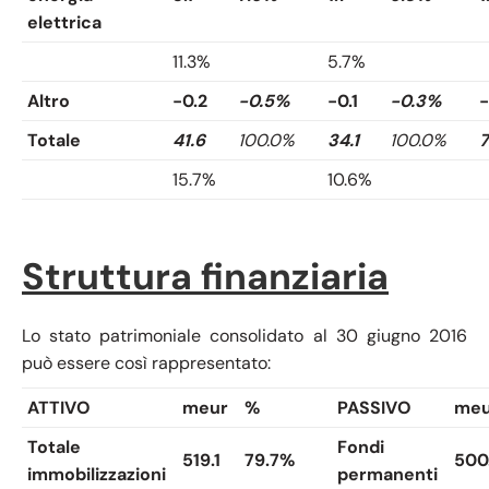
elettrica
11.3%
5.7%
Altro
-0.2
-0.5%
-0.1
-0.3%
-
Totale
41.6
100.0%
34.1
100.0%
7
15.7%
10.6%
Struttura finanziaria
Lo stato patrimoniale consolidato al 30 giugno 2016
può essere così rappresentato:
ATTIVO
meur
%
PASSIVO
meu
Totale
Fondi
519.1
79.7%
500
immobilizzazioni
permanenti