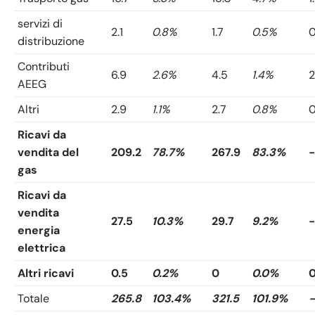
servizi di
2.1
0.8%
1.7
0.5%
0
distribuzione
Contributi
6.9
2.6%
4.5
1.4%
2
AEEG
Altri
2.9
1.1%
2.7
0.8%
0
Ricavi da
vendita del
209.2
78.7%
267.9
83.3%
-
gas
Ricavi da
vendita
27.5
10.3%
29.7
9.2%
-
energia
elettrica
Altri ricavi
0.5
0.2%
0
0.0%
0
Totale
265.8
103.4%
321.5
101.9%
-