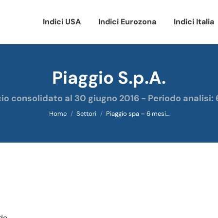
Indici USA
Indici Eurozona
Indici Italia
Piaggio S.p.A.
Tu sei qui:
cio consolidato al 30 giugno 2016 - Periodo analisi:
Home
Settori
Piaggio spa – 6 mesi…
de