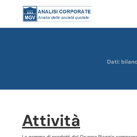
Dati: bilan
Attività
La gamma di prodotti del Gruppo Piaggio compren