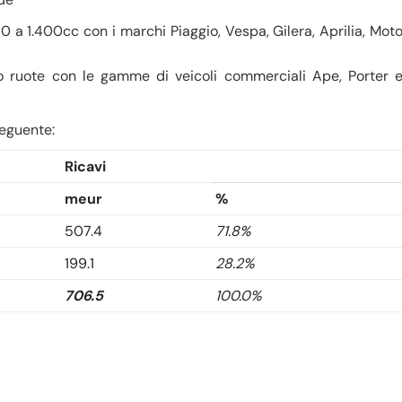
0 a 1.400cc con i marchi Piaggio, Vespa, Gilera, Aprilia, Mot
tro ruote con le gamme di veicoli commerciali Ape, Porter 
seguente:
Ricavi
meur
%
507.4
71.8%
199.1
28.2%
706.5
100.0%