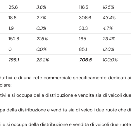
25.6
3.6%
116.5
16.5%
18.8
2.7%
306.6
43.4%
1.9
0.3%
33.3
4.7%
152.8
21.6%
165
23.4%
0
0.0%
85.1
12.0%
199.1
28.2%
706.5
100.0%
duttivi e di una rete commerciale specificamente dedicati a
olare:
i e si occupa della distribuzione e vendita sia di veicoli du
pa della distribuzione e vendita sia di veicoli due ruote che d
 e si occupa della distribuzione e vendita di veicoli due ruote