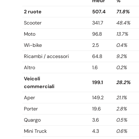
meur
%
2 ruote
507.4
71.8%
Scooter
341.7
48.4%
Moto
96.8
13.7%
Wi-bike
2.5
0.4%
Ricambi / accessori
64.8
9.2%
Altro
1.6
0.2%
Veicoli
199.1
28.2%
commerciali
Aper
149.2
21.1%
Porter
19.6
2.8%
Quargo
3.6
0.5%
Mini Truck
4.3
0.6%