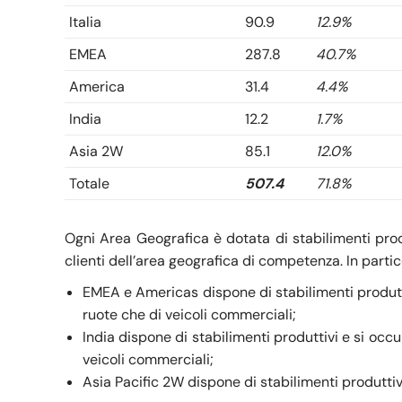
Italia
90.9
12.9%
EMEA
287.8
40.7%
America
31.4
4.4%
India
12.2
1.7%
Asia 2W
85.1
12.0%
Totale
507.4
71.8%
Ogni Area Geografica è dotata di stabilimenti pro
clienti dell’area geografica di competenza. In partic
EMEA e Americas dispone di stabilimenti produttiv
ruote che di veicoli commerciali;
India dispone di stabilimenti produttivi e si occu
veicoli commerciali;
Asia Pacific 2W dispone di stabilimenti produttivi