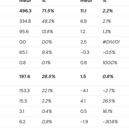
meur
%
meur
%
496.3
71.5%
11.1
2.2%
334.8
48.2%
6.9
2.1%
95.6
13.8%
1.2
1.3%
0.0
0.0%
2.5
#DIV/0!
65.1
9.4%
-0.3
-0.5%
0.8
0.1%
0.8
100.0%
197.6
28.5%
1.5
0.8%
153.3
22.1%
-4.1
-2.7%
15.5
2.2%
4.1
26.5%
3.1
0.4%
0.5
16.1%
6.2
0.9%
-1.9
-30.6%