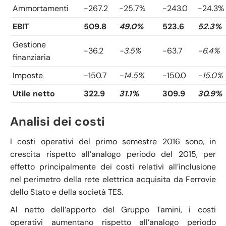
Ammortamenti
-267.2
-25.7%
-243.0
-24.3%
EBIT
509.8
49.0%
523.6
52.3%
Gestione
-36.2
-3.5%
-63.7
-6.4%
finanziaria
Imposte
-150.7
-14.5%
-150.0
-15.0%
Utile netto
322.9
31.1%
309.9
30.9%
Analisi dei costi
I costi operativi del primo semestre 2016 sono, in
crescita rispetto all’analogo periodo del 2015, per
effetto principalmente dei costi relativi all’inclusione
nel perimetro della rete elettrica acquisita da Ferrovie
dello Stato e della società TES.
Al netto dell’apporto del Gruppo Tamini, i costi
operativi aumentano rispetto all’analogo periodo