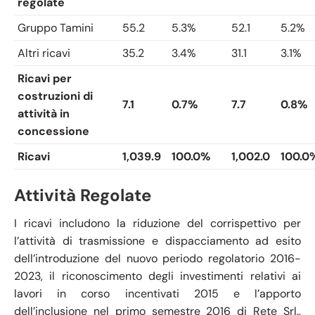
regolate
Gruppo Tamini
55.2
5.3%
52.1
5.2%
Altri ricavi
35.2
3.4%
31.1
3.1%
Ricavi per
costruzioni di
7.1
0.7%
7.7
0.8%
attività in
concessione
Ricavi
1,039.9
100.0%
1,002.0
100.0
Attività Regolate
I ricavi includono la riduzione del corrispettivo per
l’attività di trasmissione e dispacciamento ad esito
dell’introduzione del nuovo periodo regolatorio 2016-
2023, il riconoscimento degli investimenti relativi ai
lavori in corso incentivati 2015 e l’apporto
dell’inclusione nel primo semestre 2016 di Rete Srl.,