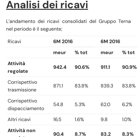
Analisi dei ricavi
L’andamento dei ricavi consolidati del Gruppo Terna
nel periodo è il seguente;
Ricavi
6M 2016
6M 2016
meur
% tot
meur
% tot
Attività
942.4
90.6%
911.1
90.9%
regolate
Corrispettivo
871.1
83.8%
839.3
83.8%
trasmissione
Corrispettivo
54.8
5.3%
62.0
6.2%
dispacciamento
Altri ricavi
16.5
1.6%
9.8
1.0%
Attività non
90.4
8.7%
83.2
8.3%