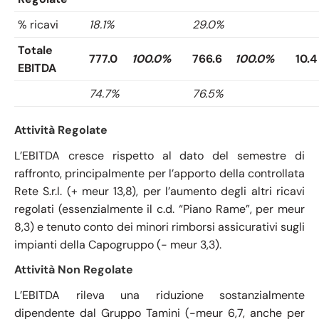
% ricavi
18.1%
29.0%
Totale
777.0
100.0%
766.6
100.0%
10.4
EBITDA
74.7%
76.5%
Attività Regolate
L’EBITDA cresce rispetto al dato del semestre di
raffronto, principalmente per l’apporto della controllata
Rete S.r.l. (+ meur 13,8), per l’aumento degli altri ricavi
regolati (essenzialmente il c.d. “Piano Rame”, per meur
8,3) e tenuto conto dei minori rimborsi assicurativi sugli
impianti della Capogruppo (- meur 3,3).
Attività Non Regolate
L’EBITDA rileva una riduzione sostanzialmente
dipendente dal Gruppo Tamini (-meur 6,7, anche per