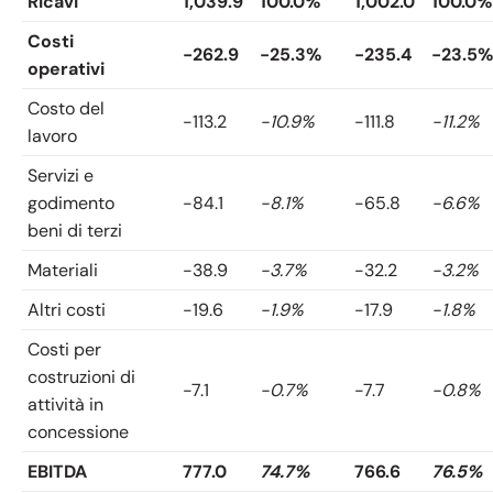
Ricavi
1,039.9
100.0%
1,002.0
100.0%
Costi
-262.9
-25.3%
-235.4
-23.5%
operativi
Costo del
-113.2
-10.9%
-111.8
-11.2%
lavoro
Servizi e
godimento
-84.1
-8.1%
-65.8
-6.6%
beni di terzi
Materiali
-38.9
-3.7%
-32.2
-3.2%
Altri costi
-19.6
-1.9%
-17.9
-1.8%
Costi per
costruzioni di
-7.1
-0.7%
-7.7
-0.8%
attività in
concessione
EBITDA
777.0
74.7%
766.6
76.5%