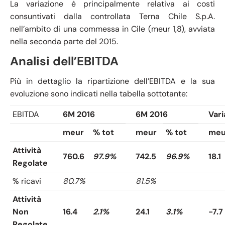
La variazione è principalmente relativa ai costi
consuntivati dalla controllata Terna Chile S.p.A.
nell’ambito di una commessa in Cile (meur 1,8), avviata
nella seconda parte del 2015.
Analisi dell’EBITDA
Più in dettaglio la ripartizione dell’EBITDA e la sua
evoluzione sono indicati nella tabella sottotante:
EBITDA
6M 2016
6M 2016
Vari
meur
% tot
meur
% tot
meu
Attività
760.6
97.9%
742.5
96.9%
18.1
Regolate
% ricavi
80.7%
81.5%
Attività
Non
16.4
2.1%
24.1
3.1%
-7.7
Regolate