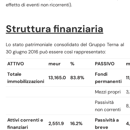
effetto di eventi non ricorrenti).
Struttura finanziaria
Lo stato patrimoniale consolidato del Gruppo Terna al
30 giugno 2016 può essere così rappresentato:
ATTIVO
meur
%
PASSIVO
m
Totale
Fondi
13,165.0
83.8%
1
immobilizzazioni
permanenti
Mezzi propri
3
Passività
8,
non correnti
Attivi correnti e
Passività a
2,551.9
16.2%
4
finanziari
breve