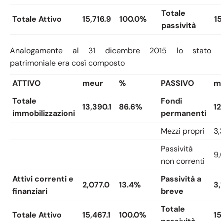
Totale
Totale Attivo
15,716.9
100.0%
1
passività
Analogamente al 31 dicembre 2015 lo stato
patrimoniale era così composto
ATTIVO
meur
%
PASSIVO
m
Totale
Fondi
13,390.1
86.6%
1
immobilizzazioni
permanenti
Mezzi propri
3
Passività
9,
non correnti
Attivi correnti e
Passività a
2,077.0
13.4%
3
finanziari
breve
Totale
Totale Attivo
15,467.1
100.0%
15