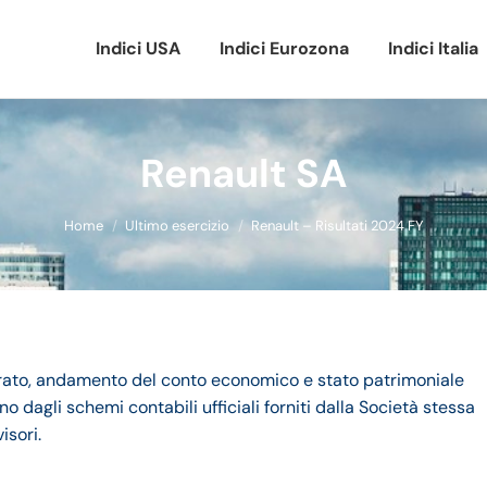
Indici USA
Indici Eurozona
Indici Italia
Renault SA
Tu sei qui:
Home
Ultimo esercizio
Renault – Risultati 2024 FY
turato, andamento del conto economico e stato patrimoniale
o dagli schemi contabili ufficiali forniti dalla Società stessa
isori.