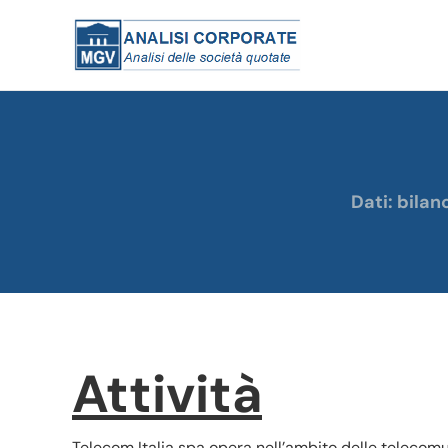
Dati: bilan
Attività
Telecom Italia spa opera nell’ambito delle telecomun