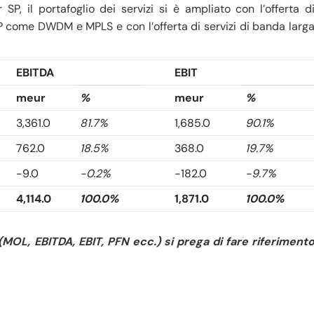
, il portafoglio dei servizi si è ampliato con l’offerta d
l IP come DWDM e MPLS e con l’offerta di servizi di banda larg
EBITDA
EBIT
meur
%
meur
%
3,361.0
81.7%
1,685.0
90.1%
762.0
18.5%
368.0
19.7%
-9.0
-0.2%
-182.0
-9.7%
4,114.0
100.0%
1,871.0
100.0%
 (MOL, EBITDA, EBIT, PFN ecc.) si prega di fare riferiment