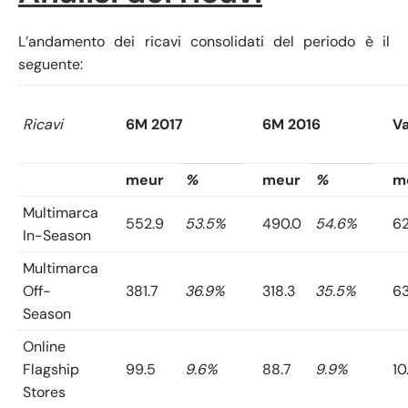
L’andamento dei ricavi consolidati del periodo è il
seguente:
Ricavi
6M 2017
6M 2016
Va
meur
%
meur
%
m
Multimarca
552.9
53.5%
490.0
54.6%
62
In-Season
Multimarca
Off-
381.7
36.9%
318.3
35.5%
63
Season
Online
Flagship
99.5
9.6%
88.7
9.9%
10
Stores