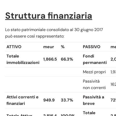
Struttura finanziaria
Lo stato patrimoniale consolidato al 30 giugno 2017
può essere così rappresentato:
ATTIVO
meur
%
PASSIVO
me
Totale
Fondi
1,866.5
66.3%
2,
immobilizzazioni
permanenti
Mezzi propri
1,9
Passività
16
non correnti
Attivi correnti e
Passività a
949.9
33.7%
72
finanziari
breve
Totale
Totale Attivo
2,816.4
100.0%
2,