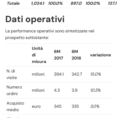
Totale
1,034.1
100.0%
897.0
100.0%
137.1
Dati operativi
La performance operativi sono sintetizzate nel
prospetto sottostante:
Unità
6M
6M
di
variazione
2017
2016
misura
N. di
milioni
394.1
342.7
15.0%
visite
Numero
milioni
4.3
3.9
10.3%
ordini
Acquisto
euro
345
335
3.0%
medio