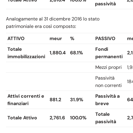
passività
Analogamente al 31 dicembre 2016 lo stato
patrimoniale era così composto:
ATTIVO
meur
%
PASSIVO
m
Totale
Fondi
1,880.4
68.1%
2,
immobilizzazioni
permanenti
Mezzi propri
1,
Passività
18
non correnti
Attivi correnti e
Passività a
881.2
31.9%
64
finanziari
breve
Totale
Totale Attivo
2,761.6
100.0%
2,
passività