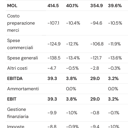
MOL
414.5
40.1%
354.9
39.6%
Costo
preparazione
-107.1
-10.4%
-94.6
-10.5%
merci
Spese
-124.9
-12.1%
-106.8
-11.9%
commerciali
Spese generali
-138.5
-13.4%
-121.7
-13.6%
Altri costi
-4.7
-0.5%
-2.8
-0.3%
EBITDA
39.3
3.8%
29.0
3.2%
Ammortamenti
0.0%
0.0%
EBIT
39.3
3.8%
29.0
3.2%
Gestione
-9.9
-1.0%
-0.8
-0.1%
finanziaria
Imposte
-8.8
-0.9%
-9.4
-1.0%