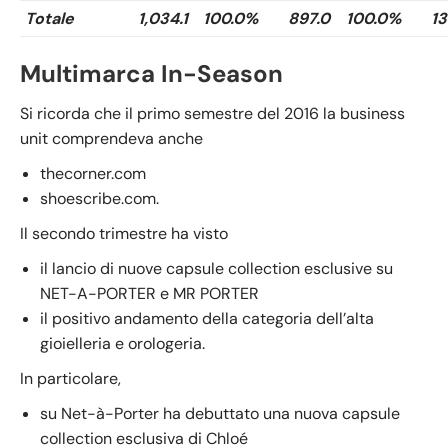
Totale
1,034.1
100.0%
897.0
100.0%
13
Multimarca In-Season
Si ricorda che il primo semestre del 2016 la business
unit comprendeva anche
thecorner.com
shoescribe.com.
Il secondo trimestre ha visto
il lancio di nuove capsule collection esclusive su
NET-A-PORTER e MR PORTER
il positivo andamento della categoria dell’alta
gioielleria e orologeria.
In particolare,
su Net-à-Porter ha debuttato una nuova capsule
collection esclusiva di Chloé