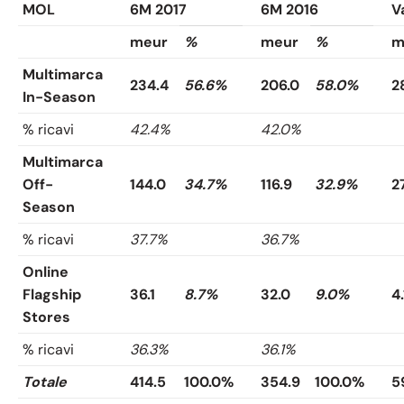
MOL
6M 2017
6M 2016
V
meur
%
meur
%
m
Multimarca
234.4
56.6%
206.0
58.0%
2
In-Season
% ricavi
42.4%
42.0%
Multimarca
Off-
144.0
34.7%
116.9
32.9%
27
Season
% ricavi
37.7%
36.7%
Online
Flagship
36.1
8.7%
32.0
9.0%
4.
Stores
% ricavi
36.3%
36.1%
Totale
414.5
100.0%
354.9
100.0%
5