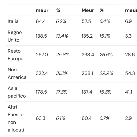
meur
%
Meur
%
meu
Italia
64.4
6.2%
57.5
6.4%
6.9
Regno
138.5
13.4%
135.2
15.1%
3.3
Unito
Resto
267.0
25.8%
238.4
26.6%
28.6
Europa
Nord
322.4
31.2%
268.1
29.9%
54.3
America
Asia
178.5
17.3%
137.4
15.3%
41.1
pacifico
Altri
Paesi e
63.3
6.1%
60.4
6.7%
2.9
non
allocati