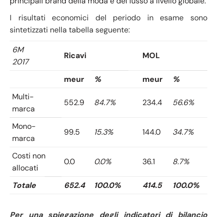
principali brand della moda e del lusso a livello globale.
I risultati economici del periodo in esame sono
sintetizzati nella tabella seguente:
6M
Ricavi
MOL
2017
meur
%
meur
%
Multi-
552.9
84.7%
234.4
56.6%
marca
Mono-
99.5
15.3%
144.0
34.7%
marca
Costi non
0.0
0.0%
36.1
8.7%
allocati
Totale
652.4
100.0%
414.5
100.0%
Per una spiegazione degli indicatori di bilancio