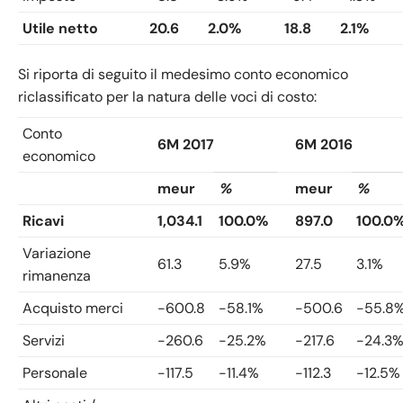
Utile netto
20.6
2.0%
18.8
2.1%
Si riporta di seguito il medesimo conto economico
riclassificato per la natura delle voci di costo:
Conto
6M 2017
6M 2016
economico
meur
%
meur
%
Ricavi
1,034.1
100.0%
897.0
100.0
Variazione
61.3
5.9%
27.5
3.1%
rimanenza
Acquisto merci
-600.8
-58.1%
-500.6
-55.8
Servizi
-260.6
-25.2%
-217.6
-24.3
Personale
-117.5
-11.4%
-112.3
-12.5%