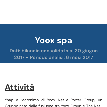
Yoox spa
Tu sei qui:
Dati: bilancio consolidato al 30 giugno
2017 - Periodo analisi: 6 mesi 2017
Attività
Ynap è l’acronimo di Yoox Net-à-Porter Group, un
Gruppo nato dalla fusiuone tra Yoox Group e The Net-