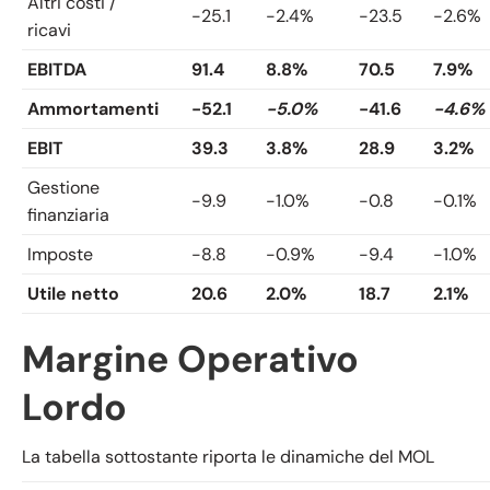
Altri costi /
-25.1
-2.4%
-23.5
-2.6%
ricavi
EBITDA
91.4
8.8%
70.5
7.9%
Ammortamenti
-52.1
-5.0%
-41.6
-4.6%
EBIT
39.3
3.8%
28.9
3.2%
Gestione
-9.9
-1.0%
-0.8
-0.1%
finanziaria
Imposte
-8.8
-0.9%
-9.4
-1.0%
Utile netto
20.6
2.0%
18.7
2.1%
Margine Operativo
Lordo
La tabella sottostante riporta le dinamiche del MOL