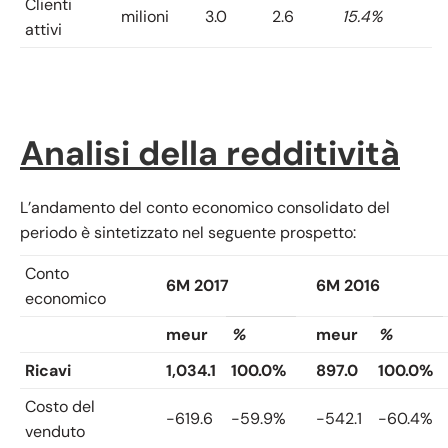
Clienti
milioni
3.0
2.6
15.4%
attivi
Analisi della redditività
L’andamento del conto economico consolidato del
periodo è sintetizzato nel seguente prospetto:
Conto
6M 2017
6M 2016
economico
meur
%
meur
%
Ricavi
1,034.1
100.0%
897.0
100.0%
Costo del
-619.6
-59.9%
-542.1
-60.4%
venduto