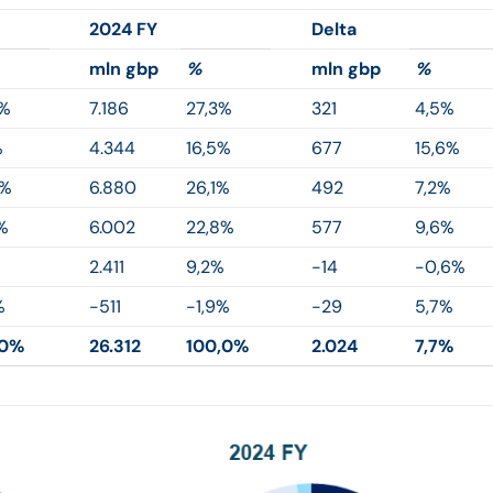
2024 FY
Delta
mln gbp
%
mln gbp
%
5%
7.186
27,3%
321
4,5%
%
4.344
16,5%
677
15,6%
0%
6.880
26,1%
492
7,2%
%
6.002
22,8%
577
9,6%
%
2.411
9,2%
-14
-0,6%
%
-511
-1,9%
-29
5,7%
,0%
26.312
100,0%
2.024
7,7%