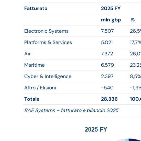
Fatturato
2025 FY
mln gbp
%
Electronic Systems
7.507
26,
Platforms & Services
5.021
17,7
Air
7.372
26,
Maritime
6.579
23,2
Cyber & Intelligence
2.397
8,5
Altro / Elisioni
-540
-1,9
Totale
28.336
100
BAE Systems – fatturato e bilancio 2025