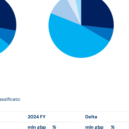
ssificato:
2024 FY
Delta
mln gbp
%
mln gbp
%