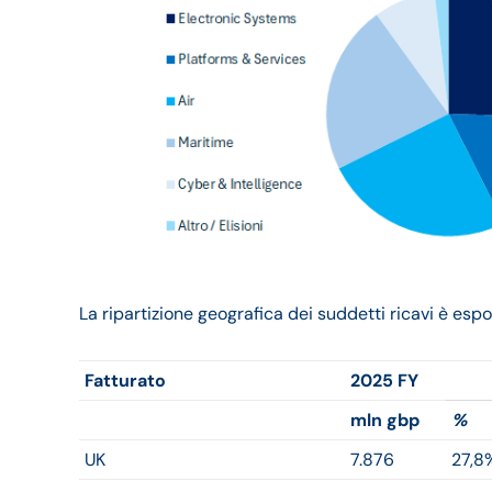
La ripartizione geografica dei suddetti ricavi è esp
Fatturato
2025 FY
mln gbp
%
UK
7.876
27,8