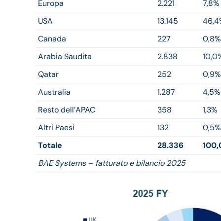
Europa
2.221
7,8%
USA
13.145
46,4
Canada
227
0,8%
Arabia Saudita
2.838
10,0
Qatar
252
0,9%
Australia
1.287
4,5%
Resto dell’APAC
358
1,3%
Altri Paesi
132
0,5%
Totale
28.336
100
BAE Systems – fatturato e bilancio 2025