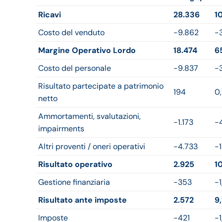
Ricavi
28.336
1
Costo del venduto
-9.862
-
Margine Operativo Lordo
18.474
6
Costo del personale
-9.837
-
Risultato partecipate a patrimonio
194
0
netto
Ammortamenti, svalutazioni,
-1.173
-
impairments
Altri proventi / oneri operativi
-4.733
-
Risultato operativo
2.925
1
Gestione finanziaria
-353
-
Risultato ante imposte
2.572
9
Imposte
-421
-