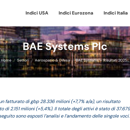
Indici USA
Indici Eurozona
Indici Italia
BAE Systems Plc
Tu sei qui:
Home
Settori
Aerospazio & Difesa
BAE Systems – Risultati 2025…
n fatturato di gbp 28.336 milioni (+7,7% a/a), un risultato
 di 2.151 milioni (+5,4%). Il totale degli attivi è stato di 37.67
i seguito sono esposti l’analisi e l’andamento delle singole voci.