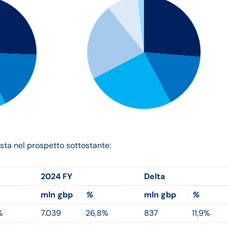
osta nel prospetto sottostante:
2024 FY
Delta
mln gbp
%
mln gbp
%
%
7.039
26,8%
837
11,9%