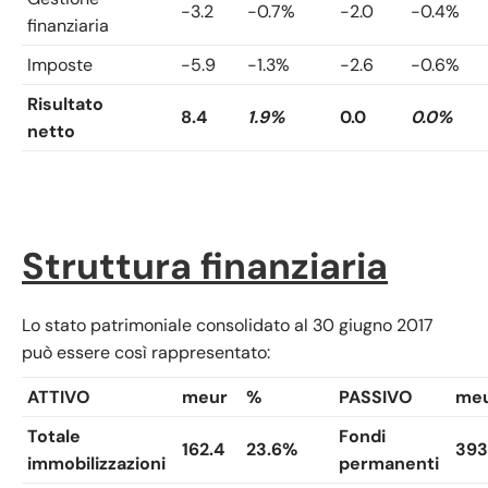
-3.2
-0.7%
-2.0
-0.4%
finanziaria
Imposte
-5.9
-1.3%
-2.6
-0.6%
Risultato
8.4
1.9%
0.0
0.0%
netto
Struttura finanziaria
Lo stato patrimoniale consolidato al 30 giugno 2017
può essere così rappresentato:
ATTIVO
meur
%
PASSIVO
me
Totale
Fondi
162.4
23.6%
393
immobilizzazioni
permanenti