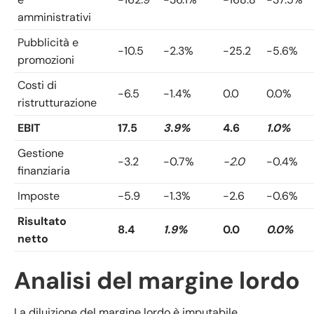
amministrativi
Pubblicità e
-10.5
-2.3%
-25.2
-5.6%
promozioni
Costi di
-6.5
-1.4%
0.0
0.0%
ristrutturazione
EBIT
17.5
3.9%
4.6
1.0%
Gestione
-3.2
-0.7%
-2.0
-0.4%
finanziaria
Imposte
-5.9
-1.3%
-2.6
-0.6%
Risultato
8.4
1.9%
0.0
0.0%
netto
Analisi del margine lordo
La diluizione del margine lordo è imputabile