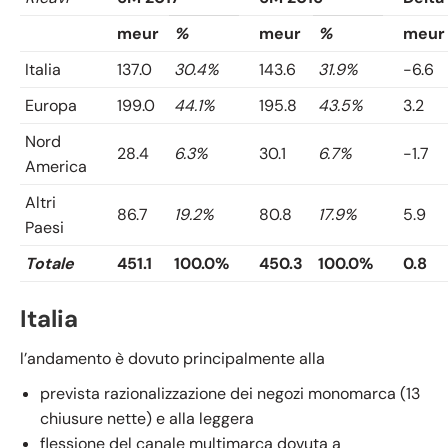
meur
%
meur
%
meur
Italia
137.0
30.4%
143.6
31.9%
-6.6
Europa
199.0
44.1%
195.8
43.5%
3.2
Nord
28.4
6.3%
30.1
6.7%
-1.7
America
Altri
86.7
19.2%
80.8
17.9%
5.9
Paesi
Totale
451.1
100.0%
450.3
100.0%
0.8
Italia
l’andamento è dovuto principalmente alla
prevista razionalizzazione dei negozi monomarca (13
chiusure nette) e alla leggera
flessione del canale multimarca dovuta a