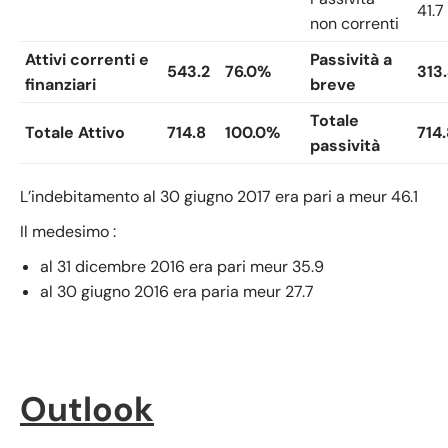
41.7
non correnti
Attivi correnti e
Passività a
543.2
76.0%
313
finanziari
breve
Totale
Totale Attivo
714.8
100.0%
714
passività
L’indebitamento al 30 giugno 2017 era pari a meur 46.1
Il medesimo :
al 31 dicembre 2016 era pari meur 35.9
al 30 giugno 2016 era paria meur 27.7
Outlook