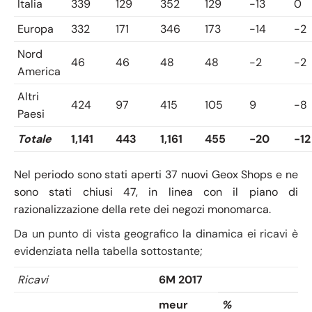
Italia
339
129
352
129
-13
0
Europa
332
171
346
173
-14
-2
Nord
46
46
48
48
-2
-2
America
Altri
424
97
415
105
9
-8
Paesi
Totale
1,141
443
1,161
455
-20
-12
Nel periodo sono stati aperti 37 nuovi Geox Shops e ne
sono stati chiusi 47, in linea con il piano di
razionalizzazione della rete dei negozi monomarca.
Da un punto di vista geografico la dinamica ei ricavi è
evidenziata nella tabella sottostante;
Ricavi
6M 2017
meur
%