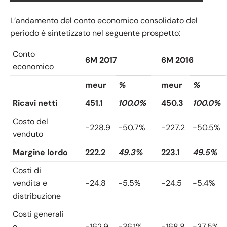
L’andamento del conto economico consolidato del
periodo è sintetizzato nel seguente prospetto:
Conto
6M 2017
6M 2016
economico
meur
%
meur
%
Ricavi netti
451.1
100.0%
450.3
100.0%
Costo del
-228.9
-50.7%
-227.2
-50.5%
venduto
Margine lordo
222.2
49.3%
223.1
49.5%
Costi di
vendita e
-24.8
-5.5%
-24.5
-5.4%
distribuzione
Costi generali
e
-162.9
-36.1%
-168.8
-37.5%