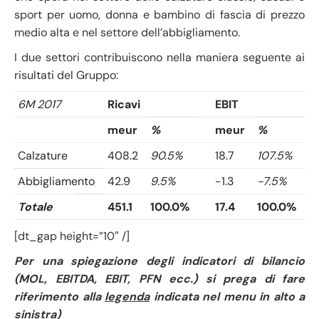
sport per uomo, donna e bambino di fascia di prezzo
medio alta e nel settore dell’abbigliamento.
I due settori contribuiscono nella maniera seguente ai
risultati del Gruppo:
6M 2017
Ricavi
EBIT
meur
%
meur
%
Calzature
408.2
90.5%
18.7
107.5%
Abbigliamento
42.9
9.5%
-1.3
-7.5%
Totale
451.1
100.0%
17.4
100.0%
[
dt_gap height=”10″ /]
Per una spiegazione degli indicatori di bilancio
(MOL, EBITDA, EBIT, PFN ecc.) si prega di fare
riferimento alla
legenda
indicata nel menu in alto a
sinistra)