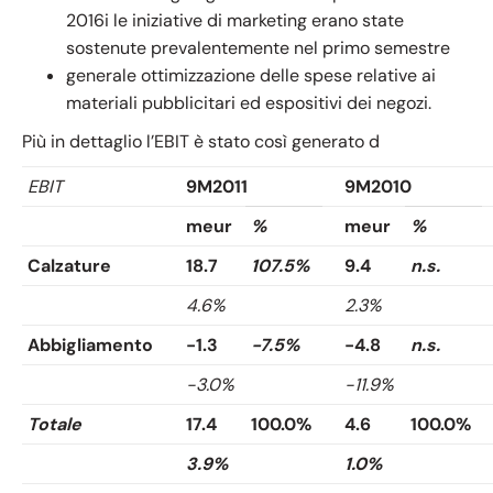
2016i le iniziative di marketing erano state
sostenute prevalentemente nel primo semestre
generale ottimizzazione delle spese relative ai
materiali pubblicitari ed espositivi dei negozi.
Più in dettaglio l’EBIT è stato così generato d
EBIT
9M2011
9M2010
meur
%
meur
%
Calzature
18.7
107.5%
9.4
n.s.
4.6%
2.3%
Abbigliamento
-1.3
-7.5%
-4.8
n.s.
-3.0%
-11.9%
Totale
17.4
100.0%
4.6
100.0%
3.9%
1.0%