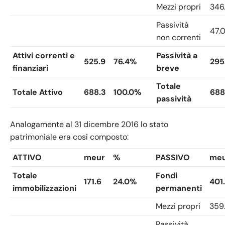
Mezzi propri
346.
Passività
47.
non correnti
Attivi correnti e
Passività a
525.9
76.4%
295
finanziari
breve
Totale
Totale Attivo
688.3
100.0%
688
passività
Analogamente al 31 dicembre 2016 lo stato
patrimoniale era così composto:
ATTIVO
meur
%
PASSIVO
me
Totale
Fondi
171.6
24.0%
401
immobilizzazioni
permanenti
Mezzi propri
359
Passività