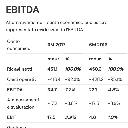
EBITDA
Alternativamente il conto economico può essere
rappresentato evidenziando l’EBITDA:
Conto
6M 2017
6M 2016
economico
meur
%
meur
%
Ricavi netti
451.1
100.0%
450.3
100.0%
Costi operativi
-416.4
-92.3%
-428.2
-95.1%
EBITDA
34.7
7.7%
22.1
4.9%
Ammortamenti
-17.2
-3.8%
-17.5
-3.9%
e svalutazioni
EBIT
17.5
3.9%
4.6
1.0%
Gestione