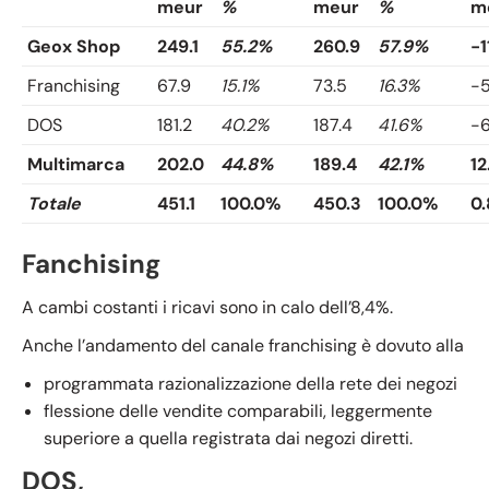
meur
%
meur
%
m
Geox Shop
249.1
55.2%
260.9
57.9%
-1
Franchising
67.9
15.1%
73.5
16.3%
-5
DOS
181.2
40.2%
187.4
41.6%
-6
Multimarca
202.0
44.8%
189.4
42.1%
12
Totale
451.1
100.0%
450.3
100.0%
0.
Fanchising
A cambi costanti i ricavi sono in calo dell’8,4%.
Anche l’andamento del canale franchising è dovuto alla
programmata razionalizzazione della rete dei negozi
flessione delle vendite comparabili, leggermente
superiore a quella registrata dai negozi diretti.
DOS,