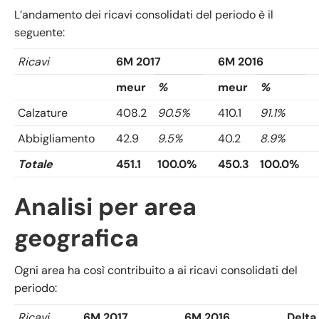
L’andamento dei ricavi consolidati del periodo è il
seguente:
Ricavi
6M 2017
6M 2016
meur
%
meur
%
Calzature
408.2
90.5%
410.1
91.1%
Abbigliamento
42.9
9.5%
40.2
8.9%
Totale
451.1
100.0%
450.3
100.0%
Analisi per area
geografica
Ogni area ha così contribuito a ai ricavi consolidati del
periodo:
Ricavi
6M 2017
6M 2016
Delta