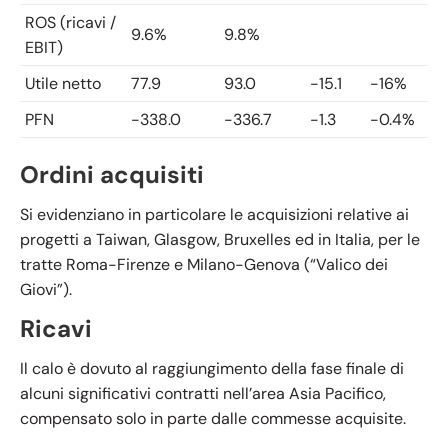
ROS (ricavi /
9.6%
9.8%
EBIT)
Utile netto
77.9
93.0
-15.1
-16%
PFN
-338.0
-336.7
-1.3
-0.4%
Ordini acquisiti
Si evidenziano in particolare le acquisizioni relative ai
progetti a Taiwan, Glasgow, Bruxelles ed in Italia, per le
tratte Roma-Firenze e Milano-Genova (“Valico dei
Giovi”).
Ricavi
Il calo è dovuto al raggiungimento della fase finale di
alcuni significativi contratti nell’area Asia Pacifico,
compensato solo in parte dalle commesse acquisite.