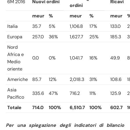
6M 2016
Nuovi ordini
Ricavi
ordini
meur
%
meur
%
meur
Italia
35.7
5%
1,106.8
17%
133.0
Europa
257.0
36%
1,627.7
25%
185.3
3
Nord
Africa e
0.0
0%
1,041.7
16%
49.9
Medio
oriente
Americhe
85.7
12%
2,018.3
31%
108.6
1
Asia
335.6
47%
716.2
11%
125.9
2
Pacifico
Totale
714.0
100%
6,510.7
100%
602.7
Per una spiegazione degli indicatori di bilancio