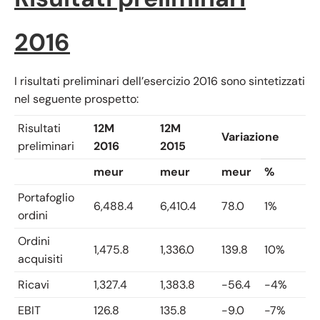
2016
I risultati preliminari dell’esercizio 2016 sono sintetizzati
nel seguente prospetto:
Risultati
12M
12M
Variazione
preliminari
2016
2015
meur
meur
meur
%
Portafoglio
6,488.4
6,410.4
78.0
1%
ordini
Ordini
1,475.8
1,336.0
139.8
10%
acquisiti
Ricavi
1,327.4
1,383.8
-56.4
-4%
EBIT
126.8
135.8
-9.0
-7%