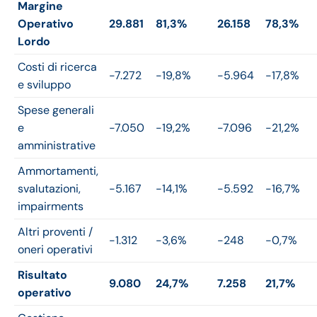
Margine
Operativo
29.881
81,3%
26.158
78,3%
Lordo
Costi di ricerca
-7.272
-19,8%
-5.964
-17,8%
e sviluppo
Spese generali
e
-7.050
-19,2%
-7.096
-21,2%
amministrative
Ammortamenti,
svalutazioni,
-5.167
-14,1%
-5.592
-16,7%
impairments
Altri proventi /
-1.312
-3,6%
-248
-0,7%
oneri operativi
Risultato
9.080
24,7%
7.258
21,7%
operativo