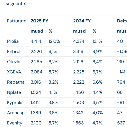
seguente:
Fatturato
2025 FY
2024 FY
Delt
musd
%
musd
%
mus
Prolia
4.414
12,0%
4.374
13,1%
40
Enbrel
2.226
6,1%
3.316
9,9%
-1.0
Otezla
2.265
6,2%
2.126
6,4%
139
XGEVA
2.084
5,7%
2.225
6,7%
-141
Repatha
3.016
8,2%
2.222
6,6%
794
Nplate
1.524
4,1%
1.456
4,4%
68
Kyprolis
1.412
3,8%
1.503
4,5%
-91
Aranesp
1.389
3,8%
1.342
4,0%
47
Evenity
2.100
5,7%
1.563
4,7%
537