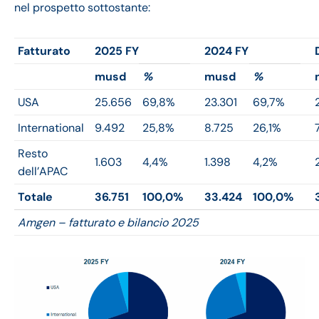
nel prospetto sottostante:
Fatturato
2025 FY
2024 FY
musd
%
musd
%
USA
25.656
69,8%
23.301
69,7%
International
9.492
25,8%
8.725
26,1%
Resto
1.603
4,4%
1.398
4,2%
dell’APAC
Totale
36.751
100,0%
33.424
100,0%
Amgen – fatturato e bilancio 2025