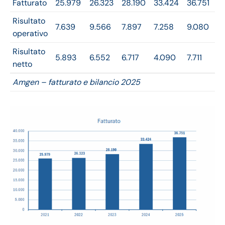
Fatturato
25.979
26.323
28.190
33.424
36.751
Risultato
7.639
9.566
7.897
7.258
9.080
operativo
Risultato
5.893
6.552
6.717
4.090
7.711
netto
Amgen – fatturato e bilancio 2025