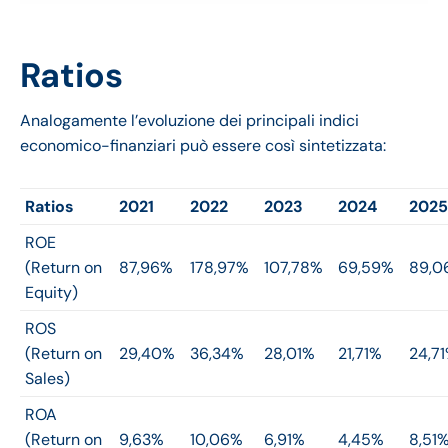
Ratios
Analogamente l’evoluzione dei principali indici
economico-finanziari può essere così sintetizzata:
Ratios
2021
2022
2023
2024
2025
ROE
(Return on
87,96%
178,97%
107,78%
69,59%
89,0
Equity)
ROS
(Return on
29,40%
36,34%
28,01%
21,71%
24,7
Sales)
ROA
(Return on
9,63%
10,06%
6,91%
4,45%
8,51