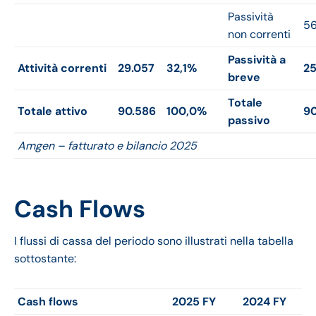
Passività
56
non correnti
Passività a
Attività correnti
29.057
32,1%
25
breve
Totale
Totale attivo
90.586
100,0%
90
passivo
Amgen – fatturato e bilancio 2025
Cash Flows
I flussi di cassa del periodo sono illustrati nella tabella
sottostante:
Cash flows
2025 FY
2024 FY