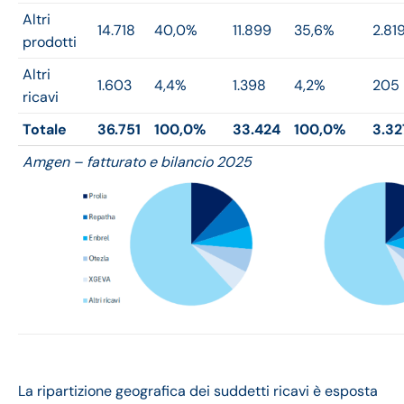
Altri
14.718
40,0%
11.899
35,6%
2.81
prodotti
Altri
1.603
4,4%
1.398
4,2%
205
ricavi
Totale
36.751
100,0%
33.424
100,0%
3.32
Amgen – fatturato e bilancio 2025
La ripartizione geografica dei suddetti ricavi è esposta