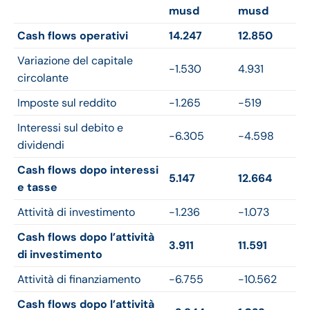
musd
musd
Cash flows operativi
14.247
12.850
Variazione del capitale
-1.530
4.931
circolante
Imposte sul reddito
-1.265
-519
Interessi sul debito e
-6.305
-4.598
dividendi
Cash flows dopo interessi
5.147
12.664
e tasse
Attività di investimento
-1.236
-1.073
Cash flows dopo l’attività
3.911
11.591
di investimento
Attività di finanziamento
-6.755
-10.562
Cash flows dopo l’attività