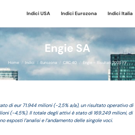
Indici USA
Indici Eurozona
Indici Italia
Engie SA
Tu sei qui:
Home
Indici
Eurozona
CAC 40
Engie – Risultati 2025 FY
ato di eur 71.944 milioni (-2,5% a/a), un risultato operativo di
oni (-4,5%). Il totale degli attivi è stato di 169.249 milioni, di
no esposti l’analisi e l’andamento delle singole voci.