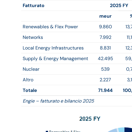
Fatturato
2025 FY
meur
Renewables & Flex Power
9.860
13
Networks
7.992
11
Local Energy Infrastructures
8.831
12
Supply & Energy Management
42.495
59
Nuclear
539
0,
Altro
2.227
3,
Totale
71.944
100
Engie – fatturato e bilancio 2025