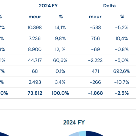
2024 FY
Delta
%
meur
%
meur
%
,7%
10.398
14,1%
-538
-5,2%
,1%
7.236
9,8%
756
10,4%
,3%
8.900
12,1%
-69
-0,8%
,1%
44.717
60,6%
-2.222
-5,0%
7%
68
0,1%
471
692,6%
1%
2.493
3,4%
-266
-10,7%
,0%
73.812
100,0%
-1.868
-2,5%