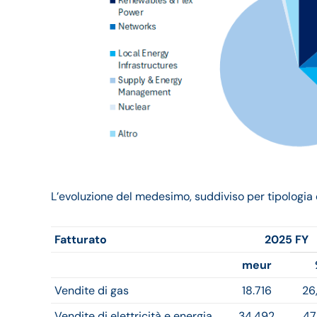
L’evoluzione del medesimo, suddiviso per tipologia d
Fatturato
2025 FY
meur
Vendite di gas
18.716
26
Vendite di elettricità e energia
34.492
47