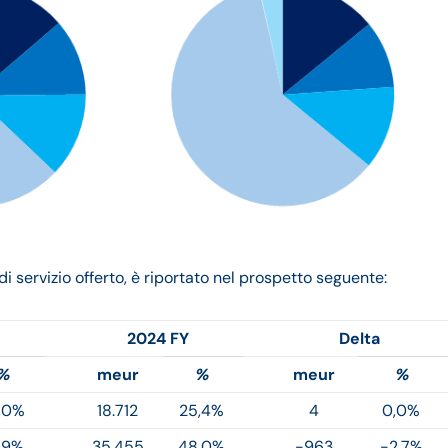
i servizio offerto, è riportato nel prospetto seguente:
2024 FY
Delta
%
meur
%
meur
%
,0%
18.712
25,4%
4
0,0%
,9%
35.455
48,0%
-963
-2,7%