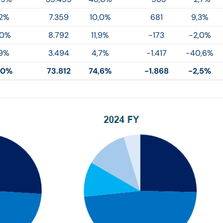
,2%
7.359
10,0%
681
9,3%
,0%
8.792
11,9%
-173
-2,0%
,9%
3.494
4,7%
-1.417
-40,6%
,0%
73.812
74,6%
-1.868
-2,5%