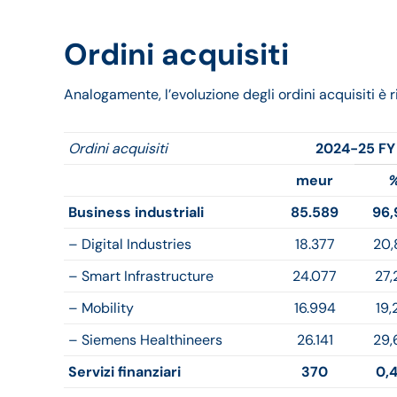
Ordini acquisiti
Analogamente, l’evoluzione degli ordini acquisiti è 
Ordini acquisiti
2024-25 FY
meur
Business industriali
85.589
96
– Digital Industries
18.377
20
– Smart Infrastructure
24.077
27,
– Mobility
16.994
19,
– Siemens Healthineers
26.141
29,
Servizi finanziari
370
0,