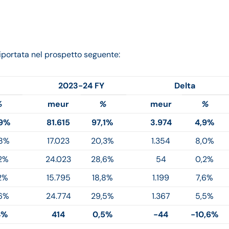
riportata nel prospetto seguente:
2023-24 FY
Delta
%
meur
%
meur
%
,9%
81.615
97,1%
3.974
4,9%
,8%
17.023
20,3%
1.354
8,0%
2%
24.023
28,6%
54
0,2%
2%
15.795
18,8%
1.199
7,6%
6%
24.774
29,5%
1.367
5,5%
4%
414
0,5%
-44
-10,6%