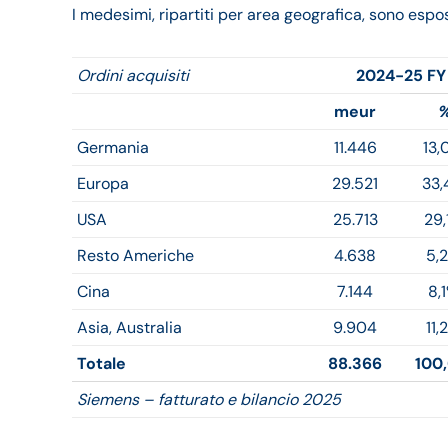
I medesimi, ripartiti per area geografica, sono espos
Ordini acquisiti
2024-25 FY
meur
Germania
11.446
13,
Europa
29.521
33,
USA
25.713
29,
Resto Americhe
4.638
5,
Cina
7.144
8,
Asia, Australia
9.904
11,
Totale
88.366
100
Siemens – fatturato e bilancio 2025