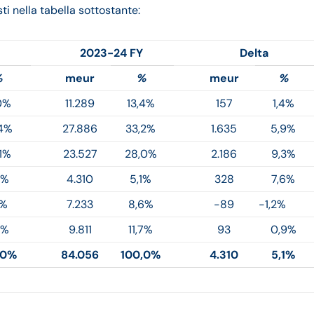
ti nella tabella sottostante:
2023-24 FY
Delta
%
meur
%
meur
%
0%
11.289
13,4%
157
1,4%
4%
27.886
33,2%
1.635
5,9%
1%
23.527
28,0%
2.186
9,3%
2%
4.310
5,1%
328
7,6%
1%
7.233
8,6%
-89
-1,2%
2%
9.811
11,7%
93
0,9%
,0%
84.056
100,0%
4.310
5,1%