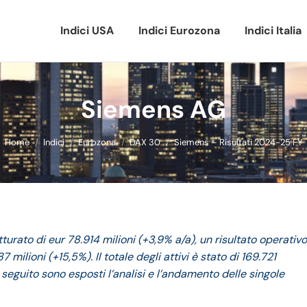
Indici USA
Indici Eurozona
Indici Italia
Siemens AG
Tu sei qui:
Home
Indici
Eurozona
DAX 30
Siemens – Risultati 2024-25 FY
turato di eur 78.914 milioni (+3,9% a/a), un risultato operativo
7 milioni (+15,5%). Il totale degli attivi è stato di 169.721
i seguito sono esposti l’analisi e l’andamento delle singole