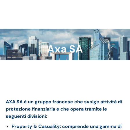
Axa SA
Tu sei qui:
Axa bilancio 2023: andamento del fatturato e della
trimestrale
AXA SA è un gruppo francese che svolge
attività di
protezione finanziaria e che opera tramite le
seguenti divisioni:
Property & Casuality: comprende una gamma di