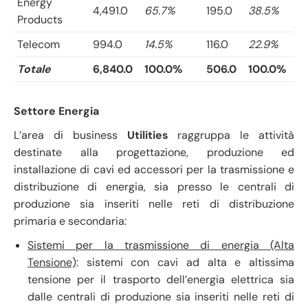
Energy
4,491.0
65.7%
195.0
38.5%
Products
Telecom
994.0
14.5%
116.0
22.9%
Totale
6,840.0
100.0%
506.0
100.0%
Settore Energia
L’area di business
Utilities
raggruppa le attività
destinate alla progettazione, produzione ed
installazione di cavi ed accessori per la trasmissione e
distribuzione di energia, sia presso le centrali di
produzione sia inseriti nelle reti di distribuzione
primaria e secondaria:
Sistemi per la trasmissione di energia (Alta
Tensione)
: sistemi con cavi ad alta e altissima
tensione per il trasporto dell’energia elettrica sia
dalle centrali di produzione sia inseriti nelle reti di