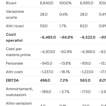
Ricavi
6,840.0
100.0%
6,995.0
100
Variazione
28.0
0.4%
28.0
0.4
scorte
Altri ricavi
113.0
1.7%
62.0
0.9
Costi
-6,485.0
-94.8%
-6,522.0
-93
operativi
Costi per
-4,303.0
-62.9%
-4,368.0
-62
materie prime
Personale
-945.0
-13.8%
-931.0
-13
Altri costi
-1,237.0
-18.1%
-1,223.0
-17
EBITDA
496.0
7.3%
563.0
8.0
Ammortamenti,
-188.0
-2.7%
-173.0
-2.
svalutazioni
Altre variazioni