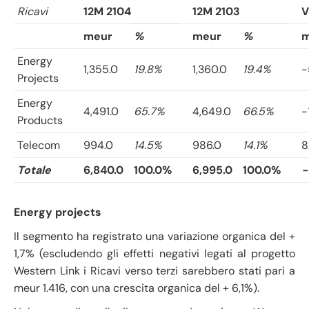
Ricavi
12M 2104
12M 2103
V
meur
%
meur
%
m
Energy
1,355.0
19.8%
1,360.0
19.4%
-
Projects
Energy
4,491.0
65.7%
4,649.0
66.5%
-
Products
Telecom
994.0
14.5%
986.0
14.1%
8
Totale
6,840.0
100.0%
6,995.0
100.0%
-
Energy projects
Il segmento ha registrato una variazione organica del +
1,7% (escludendo gli effetti negativi legati al progetto
Western Link i Ricavi verso terzi sarebbero stati pari a
meur 1.416, con una crescita organica del + 6,1%).