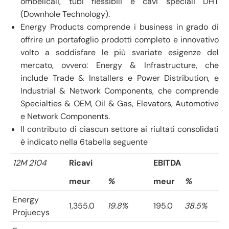
ombelicali, tubi flessibili e cavi speciali DHT
(Downhole Technology).
Energy Products comprende i business in grado di
offrire un portafoglio prodotti completo e innovativo
volto a soddisfare le più svariate esigenze del
mercato, ovvero: Energy & Infrastructure, che
include Trade & Installers e Power Distribution, e
Industrial & Network Components, che comprende
Specialties & OEM, Oil & Gas, Elevators, Automotive
e Network Components.
Il contributo di ciascun settore ai riultati consolidati
è indicato nella 6tabella seguente
12M 2104
Ricavi
EBITDA
meur
%
meur
%
Energy
1,355.0
19.8%
195.0
38.5%
Projuecys