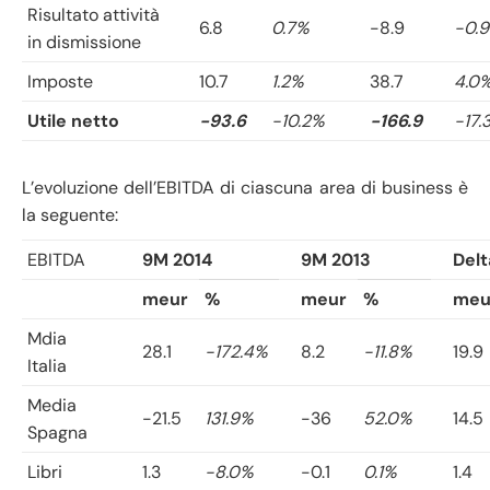
Risultato attività
6.8
0.7%
-8.9
-0.
in dismissione
Imposte
10.7
1.2%
38.7
4.0
Utile netto
-93.6
-10.2%
-166.9
-17.
L’evoluzione dell’EBITDA di ciascuna area di business è
la seguente:
EBITDA
9M 2014
9M 2013
Delt
meur
%
meur
%
meu
Mdia
28.1
-172.4%
8.2
-11.8%
19.9
Italia
Media
-21.5
131.9%
-36
52.0%
14.5
Spagna
Libri
1.3
-8.0%
-0.1
0.1%
1.4