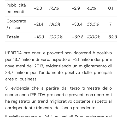
Pubblicità
-2.8
17.2%
-2.9
4.2%
0.1
ed eventi
Corporate
-21.4
131.3%
-38.4
55.5%
17
/ elisioni
Totale
-16.3
100.0%
-69.2
100.0%
52.9
L’EBITDA pre oneri e proventi non ricorrenti è positivo
per 13,7 milioni di Euro, rispetto ai -21 milioni dei primi
nove mesi del 2013, evidenziando un miglioramento di
34,7 milioni per l’andamento positivo delle principali
aree di business.
Si evidenzia che a partire dal terzo trimestre dello
scorso anno l’EBITDA pre oneri e proventi non ricorrenti
ha registrato un trend migliorativo costante rispetto al
corrispondente trimestre dell’anno precedente.
Il miglioramento di 24,4 milioni di Euro registrato nel