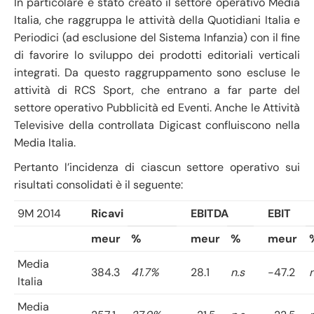
In particolare è stato creato il settore operativo Media
Italia, che raggruppa le attività della Quotidiani Italia e
Periodici (ad esclusione del Sistema Infanzia) con il fine
di favorire lo sviluppo dei prodotti editoriali verticali
integrati. Da questo raggruppamento sono escluse le
attività di RCS Sport, che entrano a far parte del
settore operativo Pubblicità ed Eventi. Anche le Attività
Televisive della controllata Digicast confluiscono nella
Media Italia.
Pertanto l’incidenza di ciascun settore operativo sui
risultati consolidati è il seguente:
9M 2014
Ricavi
EBITDA
EBIT
meur
%
meur
%
meur
Media
384.3
41.7%
28.1
n.s
-47.2
n
Italia
Media