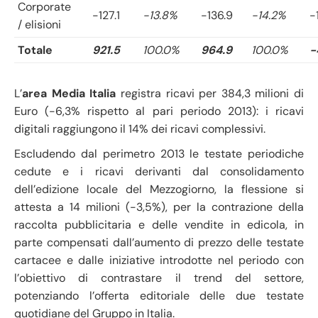
Corporate
-127.1
-13.8%
-136.9
-14.2%
-
/ elisioni
Totale
921.5
100.0%
964.9
100.0%
-
L’
area Media Italia
registra ricavi per 384,3 milioni di
Euro (-6,3% rispetto al pari periodo 2013): i ricavi
digitali raggiungono il 14% dei ricavi complessivi.
Escludendo dal perimetro 2013 le testate periodiche
cedute e i ricavi derivanti dal consolidamento
dell’edizione locale del Mezzogiorno, la flessione si
attesta a 14 milioni (-3,5%), per la contrazione della
raccolta pubblicitaria e delle vendite in edicola, in
parte compensati dall’aumento di prezzo delle testate
cartacee e dalle iniziative introdotte nel periodo con
l’obiettivo di contrastare il trend del settore,
potenziando l’offerta editoriale delle due testate
quotidiane del Gruppo in Italia.