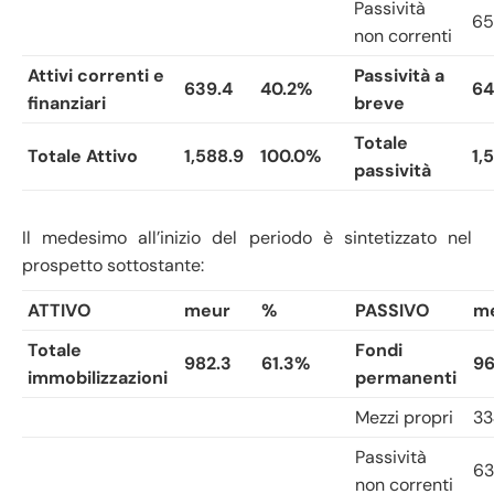
Passività
65
non correnti
Attivi correnti e
Passività a
639.4
40.2%
64
finanziari
breve
Totale
Totale Attivo
1,588.9
100.0%
1,
passività
Il medesimo all’inizio del periodo è sintetizzato nel
prospetto sottostante:
ATTIVO
meur
%
PASSIVO
m
Totale
Fondi
982.3
61.3%
96
immobilizzazioni
permanenti
Mezzi propri
33
Passività
63
non correnti