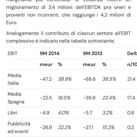
miglioramento di 3,4 milioni dell’EBITDA pre oneri e
proventi non ricorrenti, che raggiunge i 4,2 milioni di
Euro.
Analogamente il contributo di ciascun settore all’EBIT
complessivo è indicato nella tabella sottostante;
EBIT
9M 2014
9M 2013
Del
meur
%
meur
%
n/1
Media
-47.2
38.9%
-68.6
38.5%
21.4
Italia
Media
-22.5
18.5%
-39.9
22.4%
17.4
Spagna
Libri
-4.9
4.0%
-5.7
3.2%
0.8
Pubblicità
-26.9
22.2%
-27.1
15.2%
0.2
ed eventi