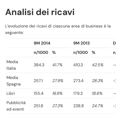
Analisi dei ricavi
L’evoluzione dei ricavi di ciascuna area di business è la
seguente:
9M 2014
9M 2013
D
n/1000
%
n/1000
%
n
Media
384.3
41.7%
410.3
42.5%
-
Italia
Media
257.1
27.9%
273.4
28.3%
-
Spagna
Libri
155.4
16.9%
179.3
18.6%
-
Pubblicità
251.8
27.3%
238.8
24.7%
-
ed eventi