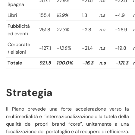
257.1
27.9%
-21.5
n.s
-22.5
n
Spagna
Libri
155.4
16.9%
1.3
n.s
-4.9
n
Pubblicità
251.8
27.3%
-2.8
n.s
-26.9
n
ed eventi
Corporate
-127.1
-13.8%
-21.4
n.s
-19.8
n
/ elisioni
Totale
921.5
100.0%
-16.3
n.s
-121.3
Strategia
Il Piano prevede una forte accelerazione verso la
multimedialità e l’internazionalizzazione e la tutela della
qualità dei propri brand “core”, unitamente a una
focalizzazione del portafoglio e al recupero di efficienza.