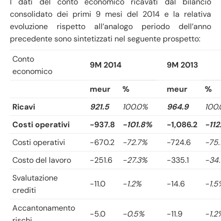
I dati del conto economico ricavati dal bilancio
consolidato dei primi 9 mesi del 2014 e la relativa
evoluzione rispetto all’analogo periodo dell’anno
precedente sono sintetizzati nel seguente prospetto:
Conto
9M 2014
9M 2013
economico
meur
%
meur
%
Ricavi
921.5
100.0%
964.9
100
Costi operativi
-937.8
-101.8%
-1,086.2
-11
Costi operativi
-670.2
-72.7%
-724.6
-75.
Costo del lavoro
-251.6
-27.3%
-335.1
-34
Svalutazione
-11.0
-1.2%
-14.6
-1.5
crediti
Accantonamento
-5.0
-0.5%
-11.9
-1.2
rischi