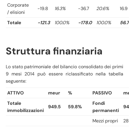
Corporate
-19.8
16.3%
-36.7
20.6%
16.9
/ elisioni
Totale
-121.3
100.0%
-178.0
100.0%
56.7
Struttura finanziaria
Lo stato patrimoniale del bilancio consolidato dei primi
9 mesi 2014 può essere riclassificato nella tabella
seguente:
ATTIVO
meur
%
PASSIVO
m
Totale
Fondi
949.5
59.8%
94
immobilizzazioni
permanenti
Mezzi propri
28