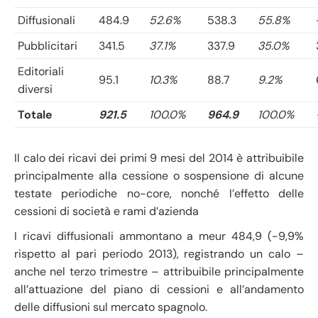
Diffusionali
484.9
52.6%
538.3
55.8%
Pubblicitari
341.5
37.1%
337.9
35.0%
Editoriali
95.1
10.3%
88.7
9.2%
diversi
Totale
921.5
100.0%
964.9
100.0%
Il calo dei ricavi dei primi 9 mesi del 2014 è attribuibile
principalmente alla cessione o sospensione di alcune
testate periodiche no-core, nonché l’effetto delle
cessioni di società e rami d’azienda
I ricavi diffusionali ammontano a meur 484,9 (-9,9%
rispetto al pari periodo 2013), registrando un calo –
anche nel terzo trimestre – attribuibile principalmente
all’attuazione del piano di cessioni e all’andamento
delle diffusioni sul mercato spagnolo.