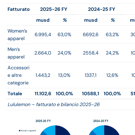
Fatturato
2025-26 FY
2024-25 FY
musd
%
musd
%
m
Women’s
6.995,4
63,0%
6692,6
63,2%
3
apparel
Men’s
2.664,0
24,0%
2558,4
24,2%
1
apparel
Accessori
e altre
1.443,2
13,0%
1337,1
12,6%
1
categorie
Totale
11.102,6
100,0%
10588,1
100,0%
5
Lululemon – fatturato e bilancio 2025-26