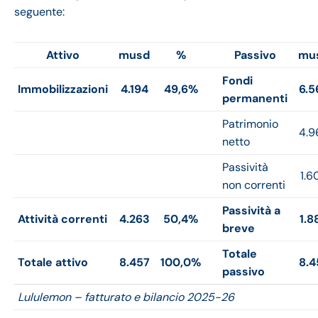
seguente:
Attivo
musd
%
Passivo
mu
Fondi
Immobilizzazioni
4.194
49,6%
6.5
permanenti
Patrimonio
4.9
netto
Passività
1.6
non correnti
Passività a
Attività correnti
4.263
50,4%
1.8
breve
Totale
Totale attivo
8.457
100,0%
8.4
passivo
Lululemon – fatturato e bilancio 2025-26