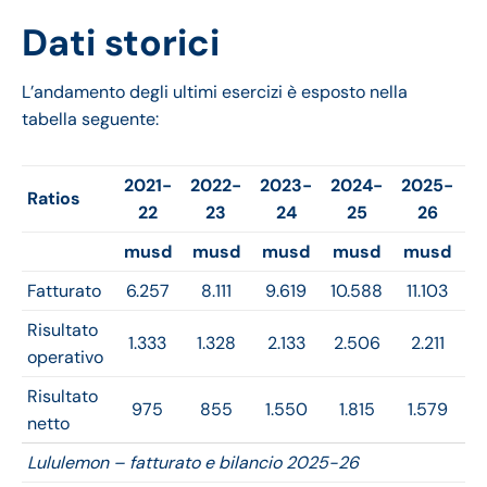
Dati storici
L’andamento degli ultimi esercizi è esposto nella
tabella seguente:
2021-
2022-
2023-
2024-
2025-
Ratios
22
23
24
25
26
musd
musd
musd
musd
musd
Fatturato
6.257
8.111
9.619
10.588
11.103
Risultato
1.333
1.328
2.133
2.506
2.211
operativo
Risultato
975
855
1.550
1.815
1.579
netto
Lululemon – fatturato e bilancio 2025-26