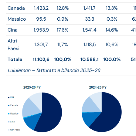
Canada
1.423,2
12,8%
1.411,7
13,3%
1
Messico
95,5
0,9%
33,3
0,3%
6
Cina
1.953,9
17,6%
1.541,4
14,6%
41
Altri
1.301,7
11,7%
1.118,5
10,6%
18
Paesi
Totale
11.102,6
100,0%
10.588,1
100,0%
51
Lululemon – fatturato e bilancio 2025-26