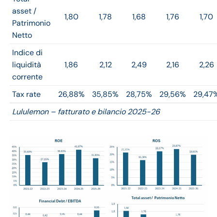
asset /
1,80
1,78
1,68
1,76
1,70
Patrimonio
Netto
Indice di
liquidità
1,86
2,12
2,49
2,16
2,26
corrente
Tax rate
26,88%
35,85%
28,75%
29,56%
29,47
Lululemon – fatturato e bilancio 2025-26