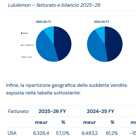
Lululemon – fatturato e bilancio 2025-26
Infine, la ripartizione geografica delle suddette vendite
esposta nella tabella sottostante:
Fatturato
2025-26 FY
2024-25 FY
meur
%
meur
%
m
USA
6.328,4
57,0%
6.483,2
61,2%
-1