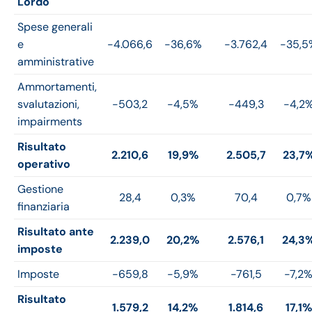
Lordo
Spese generali
e
-4.066,6
-36,6%
-3.762,4
-35,5
amministrative
Ammortamenti,
svalutazioni,
-503,2
-4,5%
-449,3
-4,2
impairments
Risultato
2.210,6
19,9%
2.505,7
23,7
operativo
Gestione
28,4
0,3%
70,4
0,7%
finanziaria
Risultato ante
2.239,0
20,2%
2.576,1
24,3
imposte
Imposte
-659,8
-5,9%
-761,5
-7,2
Risultato
1.579,2
14,2%
1.814,6
17,1%