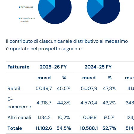
Il contributo di ciascun canale distributivo al medesimo
è riportato nel prospetto seguente:
Fatturato
2025-26 FY
2024-25 FY
musd
%
musd
%
mu
Retail
5.049,7
45,5%
5.007,9
47,3%
41,
E-
4.918,7
44,3%
4.570,4
43,2%
348
commerce
Altri canali
1.134,2
10,2%
1.009,8
9,5%
124
Totale
11.102,6
54,5%
10.588,1
52,7%
514