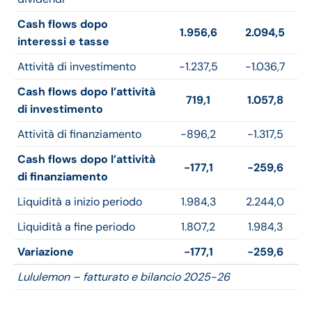
Cash flows dopo
1.956,6
2.094,5
interessi e tasse
Attività di investimento
-1.237,5
-1.036,7
Cash flows dopo l’attività
719,1
1.057,8
di investimento
Attività di finanziamento
-896,2
-1.317,5
Cash flows dopo l’attività
-177,1
-259,6
di finanziamento
Liquidità a inizio periodo
1.984,3
2.244,0
Liquidità a fine periodo
1.807,2
1.984,3
Variazione
-177,1
-259,6
Lululemon – fatturato e bilancio 2025-26