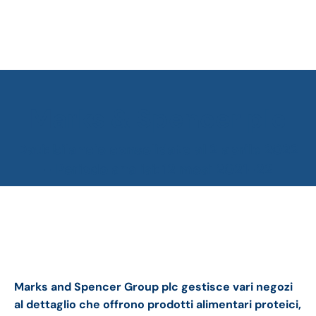
Marks & Spencer plc
Tu sei qui:
Dati: bilancio consolidato al 2 aprile 2022
- Periodo analisi: 12 mesi 2021-22
Marks & Spencer bilancio 2021: andamento del
fatturato e della trimestrale
Marks and Spencer Group plc gestisce vari negozi
al dettaglio che offrono prodotti alimentari proteici,