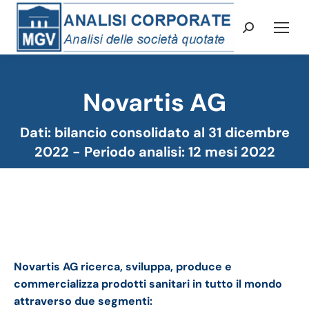
Cerca:
Novartis AG
Tu sei qui:
Dati: bilancio consolidato al 31 dicembre
2022 - Periodo analisi: 12 mesi 2022
Novartis bilancio 2022: andamento del fatturato e
della trimestrale.
Novartis AG ricerca, sviluppa, produce e
commercializza prodotti sanitari in tutto il mondo
attraverso due segmenti: