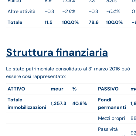
Eolico
8.9
77.4%
7.3
9.3%
1.
Altre attività
-0.3
-2.6%
-0.3
-0.4%
0
Totale
11.5
100.0%
78.6
100.0%
-
Struttura finanziaria
Lo stato patrimoniale consolidato al 31 marzo 2016 può
essere così rappresentato:
ATTIVO
meur
%
PASSIVO
m
Totale
Fondi
1,357.3
40.8%
1,
immobilizzazioni
permanenti
Mezzi propri
88
Passività
92