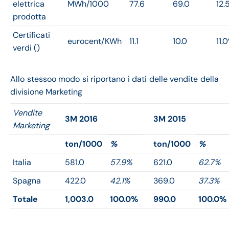
elettrica
MWh/1000
77.6
69.0
12.
prodotta
Certificati
eurocent/KWh
11.1
10.0
11.
verdi ()
Allo stessoo modo si riportano i dati delle vendite della
divisione Marketing
Vendite
3M 2016
3M 2015
Marketing
ton/1000
%
ton/1000
%
Italia
581.0
57.9%
621.0
62.7%
Spagna
422.0
42.1%
369.0
37.3%
Totale
1,003.0
100.0%
990.0
100.0%