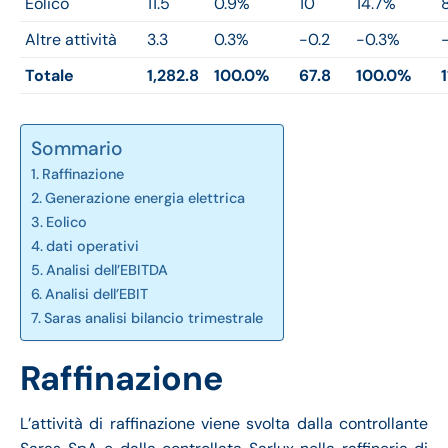
Eolico
11.5
0.9%
10
14.7%
Altre attività
3.3
0.3%
-0.2
-0.3%
Totale
1,282.8
100.0%
67.8
100.0%
1
Sommario
Raffinazione
Generazione energia elettrica
Eolico
dati operativi
Analisi dell’EBITDA
Analisi dell’EBIT
Saras analisi bilancio trimestrale
Raffinazione
L’attività di raffinazione viene svolta dalla controllante