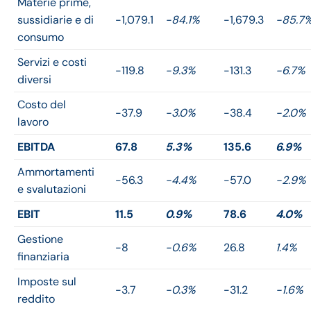
Materie prime,
sussidiarie e di
-1,079.1
-84.1%
-1,679.3
-85.7
consumo
Servizi e costi
-119.8
-9.3%
-131.3
-6.7%
diversi
Costo del
-37.9
-3.0%
-38.4
-2.0%
lavoro
EBITDA
67.8
5.3%
135.6
6.9%
Ammortamenti
-56.3
-4.4%
-57.0
-2.9%
e svalutazioni
EBIT
11.5
0.9%
78.6
4.0%
Gestione
-8
-0.6%
26.8
1.4%
finanziaria
Imposte sul
-3.7
-0.3%
-31.2
-1.6%
reddito