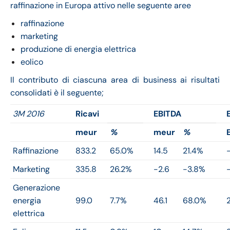
raffinazione in Europa attivo nelle seguente aree
raffinazione
marketing
produzione di energia elettrica
eolico
Il contributo di ciascuna area di business ai risultati
consolidati è il seguente;
3M 2016
Ricavi
EBITDA
meur
%
meur
%
Raffinazione
833.2
65.0%
14.5
21.4%
Marketing
335.8
26.2%
-2.6
-3.8%
Generazione
energia
99.0
7.7%
46.1
68.0%
2
elettrica