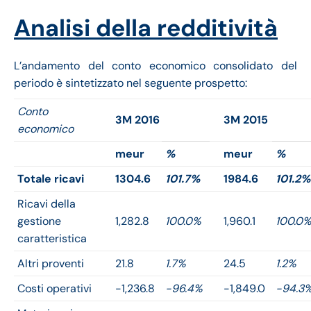
Analisi della redditività
L’andamento del conto economico consolidato del
periodo è sintetizzato nel seguente prospetto:
Conto
3M 2016
3M 2015
economico
meur
%
meur
%
Totale ricavi
1304.6
101.7%
1984.6
101.2%
Ricavi della
gestione
1,282.8
100.0%
1,960.1
100.0
caratteristica
Altri proventi
21.8
1.7%
24.5
1.2%
Costi operativi
-1,236.8
-96.4%
-1,849.0
-94.3