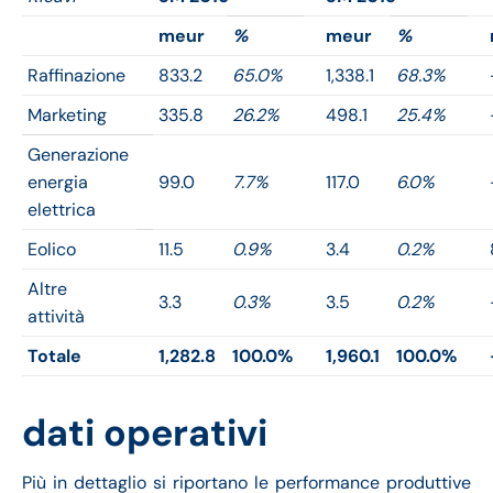
meur
%
meur
%
Raffinazione
833.2
65.0%
1,338.1
68.3%
Marketing
335.8
26.2%
498.1
25.4%
Generazione
energia
99.0
7.7%
117.0
6.0%
elettrica
Eolico
11.5
0.9%
3.4
0.2%
Altre
3.3
0.3%
3.5
0.2%
attività
Totale
1,282.8
100.0%
1,960.1
100.0%
dati operativi
Più in dettaglio si riportano le performance produttive