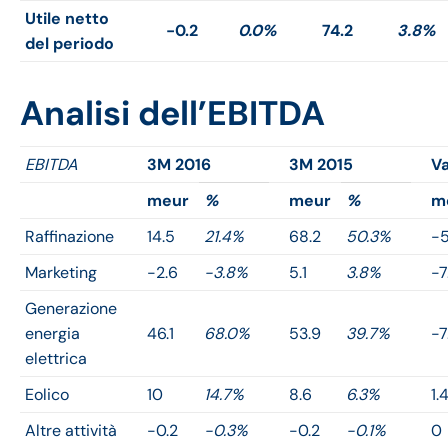
Utile netto
-0.2
0.0%
74.2
3.8%
del periodo
Analisi dell’EBITDA
EBITDA
3M 2016
3M 2015
Va
meur
%
meur
%
m
Raffinazione
14.5
21.4%
68.2
50.3%
-5
Marketing
-2.6
-3.8%
5.1
3.8%
-7
Generazione
energia
46.1
68.0%
53.9
39.7%
-7
elettrica
Eolico
10
14.7%
8.6
6.3%
1.
Altre attività
-0.2
-0.3%
-0.2
-0.1%
0