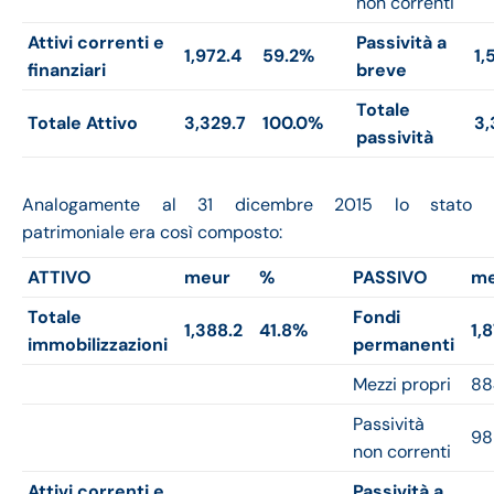
non correnti
Attivi correnti e
Passività a
1,972.4
59.2%
1,
finanziari
breve
Totale
Totale Attivo
3,329.7
100.0%
3,
passività
Analogamente al 31 dicembre 2015 lo stato
patrimoniale era così composto:
ATTIVO
meur
%
PASSIVO
me
Totale
Fondi
1,388.2
41.8%
1,
immobilizzazioni
permanenti
Mezzi propri
88
Passività
98
non correnti
Attivi correnti e
Passività a