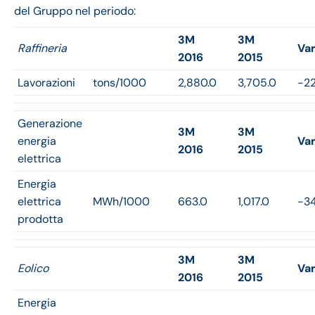
del Gruppo nel periodo:
3M
3M
Raffineria
Var
2016
2015
Lavorazioni
tons/1000
2,880.0
3,705.0
-2
Generazione
3M
3M
energia
Var
2016
2015
elettrica
Energia
elettrica
MWh/1000
663.0
1,017.0
-3
prodotta
3M
3M
Eolico
Var
2016
2015
Energia