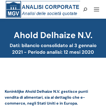
Cerca:
Ahold Delhaize N.V.
Tu sei qui:
Dati: bilancio consolidato al 3 gennaio
2021 - Periodo analisi: 12 mesi 2020
Ahold Delhaize bilancio 2020: andamento del
fatturato e della trimestrale
Koninklijke Ahold Delhaize N.V. gestisce punti
vendita di alimentari, sia al dettaglio che e-
commerce, negli Stati Uniti e in Europa.