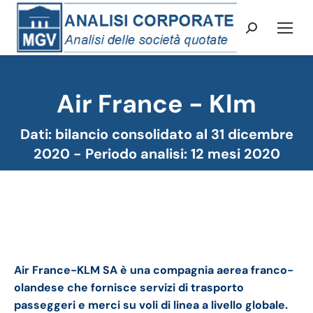
Cerca:
Air France - Klm
Tu sei qui:
Dati: bilancio consolidato al 31 dicembre
2020 - Periodo analisi: 12 mesi 2020
Air France – Klm bilancio 2020: andamento del
fatturato e della trimestrale
Air France-KLM SA è una compagnia aerea franco-
olandese che fornisce servizi di trasporto
passeggeri e merci su voli di linea a livello globale.