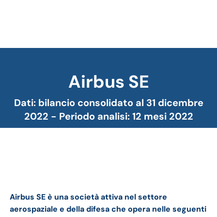
Airbus SE
Tu sei qui:
Dati: bilancio consolidato al 31 dicembre
2022 - Periodo analisi: 12 mesi 2022
Airbus bilancio 2022: andamento fatturato e
trimestrale.
Airbus SE è una società attiva nel settore
aerospaziale e della difesa che opera nelle seguenti