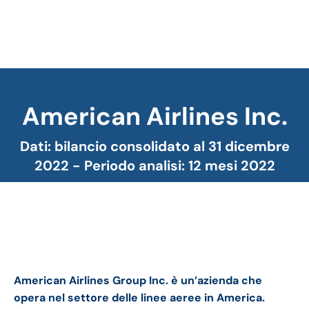
American Airlines Inc.
Tu sei qui:
Dati: bilancio consolidato al 31 dicembre
2022 - Periodo analisi: 12 mesi 2022
American Airlines bilancio 2022: andamento
fatturato e trimestrale
American Airlines Group Inc. è un’azienda che
opera nel settore delle linee aeree in America.