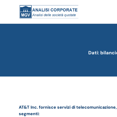
Dati: bilanc
AT&T bilancio 2021: andamento del fatturato e d
AT&T Inc. fornisce servizi di telecomunicazione,
segmenti: