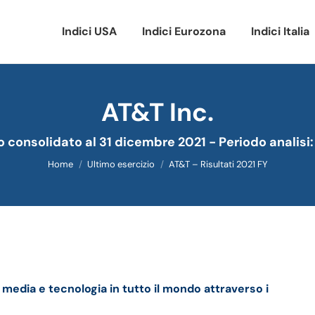
Indici USA
Indici Eurozona
Indici Italia
AT&T Inc.
Tu sei qui:
io consolidato al 31 dicembre 2021 - Periodo analisi:
Home
Ultimo esercizio
AT&T – Risultati 2021 FY
ella trimestrale
 media e tecnologia in tutto il mondo attraverso i