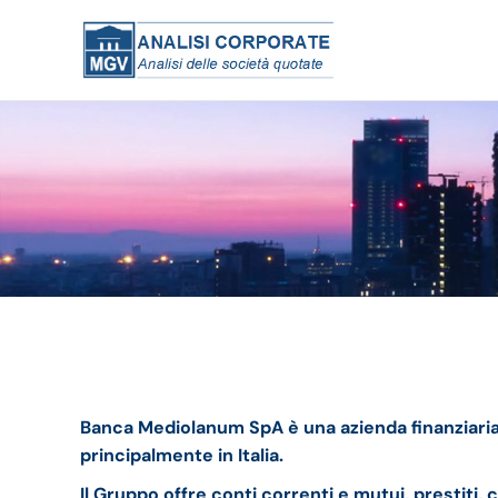
Banca Mediolanum bilancio 2022: andamento del 
Banca Mediolanum SpA è una azienda finanziaria 
principalmente in Italia.
Il Gruppo offre conti correnti e mutui, prestiti, 