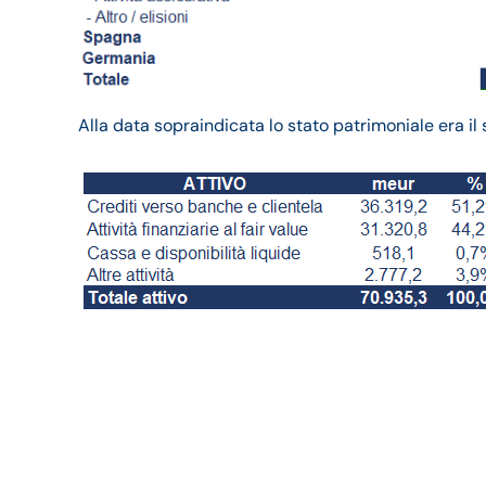
Alla data sopraindicata lo stato patrimoniale era il
Banca Mediolanum bil
fatturato e della trime