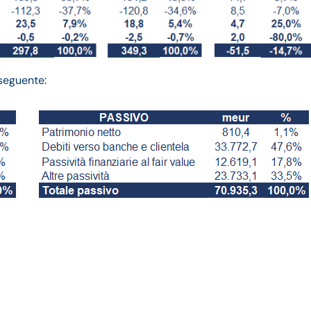
 seguente:
ancio 2022: andamento del
strale