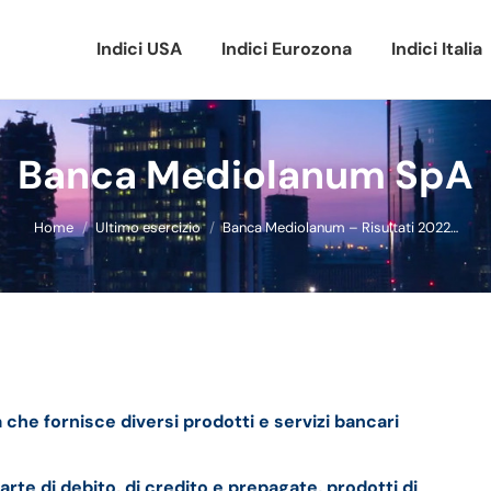
Indici USA
Indici Eurozona
Indici Italia
Banca Mediolanum SpA
Tu sei qui:
Home
Ultimo esercizio
Banca Mediolanum – Risultati 2022…
fatturato e della trimestrale
che fornisce diversi prodotti e servizi bancari
carte di debito, di credito e prepagate, prodotti di