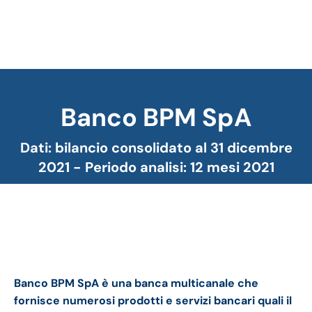
Banco BPM SpA
Tu sei qui:
Dati: bilancio consolidato al 31 dicembre
2021 - Periodo analisi: 12 mesi 2021
Banco BPM bilancio 2021: andamento del fatturato e
della trimestrale
Banco BPM SpA è una banca multicanale che
fornisce numerosi prodotti e servizi bancari quali
il