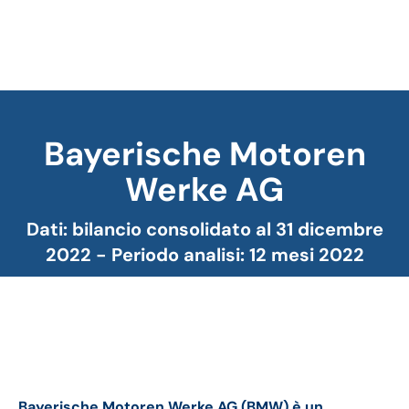
Bayerische Motoren
Werke AG
Tu sei qui:
Dati: bilancio consolidato al 31 dicembre
2022 - Periodo analisi: 12 mesi 2022
Bmw bilancio 2022: andamento fatturato e
trimestrale
Bayerische Motoren Werke AG (BMW) è un