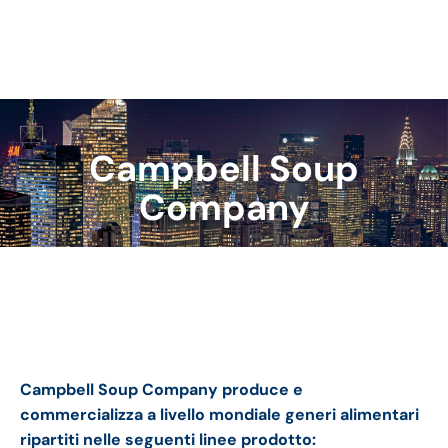
Campbell Soup
Tu sei qui:
Company
Campbell Soup bilancio 2023-24: andamento
fatturato e trimestrale
Campbell Soup Company produce e
commercializza a livello mondiale generi alimentari
ripartiti nelle seguenti linee prodotto: