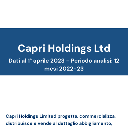
Capri Holdings Ltd
Tu sei qui:
Dati al 1° aprile 2023 - Periodo analisi: 12
mesi 2022-23
Capri Holdings bilancio 2022-23: andamento
fatturato e trimestrale
Capri Holdings Limited progetta, commercializza,
distribuisce e vende al dettaglio abbigliamento,