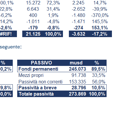
 seguente::
: andamento del fatturato