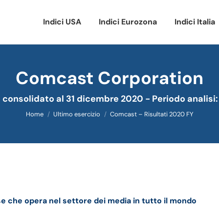
Indici USA
Indici Eurozona
Indici Italia
Comcast Corporation
Tu sei qui:
o consolidato al 31 dicembre 2020 - Periodo analisi
Home
Ultimo esercizio
Comcast – Risultati 2020 FY
 e della trimestrale
 che opera nel settore dei media in tutto il mondo