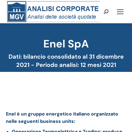
Cerca:
Enel SpA
Tu sei qui:
Dati: bilancio consolidato al 31 dicembre
2021 - Periodo analisi: 12 mesi 2021
Enel bilancio 2021: andamento del fatturato e della
trimestrale
Enel è un gruppo energetico italiano organizzato
nelle seguenti business units:
Generazione Termoelettrica e Trading: produce