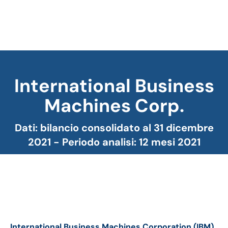
International Business
Machines Corp.
Tu sei qui:
Dati: bilancio consolidato al 31 dicembre
2021 - Periodo analisi: 12 mesi 2021
IBM bilancio 2021: andamento fatturato e
trimestrale
International Business Machines Corporation (IBM)