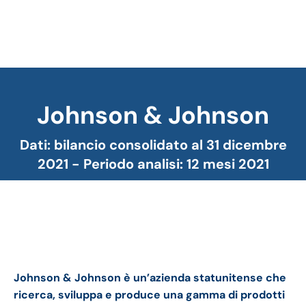
Johnson & Johnson
Tu sei qui:
Dati: bilancio consolidato al 31 dicembre
2021 - Periodo analisi: 12 mesi 2021
Johnson & Johnson bilancio 2021: andamento
fatturato e trimestrale
Johnson & Johnson è un’azienda statunitense che
ricerca, sviluppa e produce una gamma di prodotti